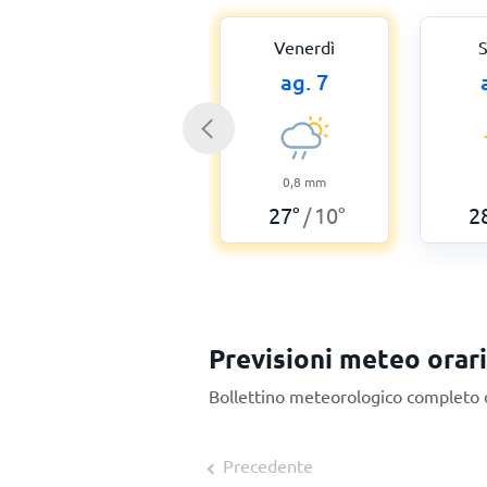
Venerdì
S
ag. 7
0,8
mm
27
°
10
°
2
/
Previsioni meteo orar
Bollettino meteorologico completo 
Precedente