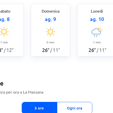
abato
Domenica
Lunedi
ag. 8
ag. 9
ag. 10
1
mm
0
mm
1
mm
8
°
12
°
26
°
11
°
26
°
11
°
/
/
/
ie
ora per ora a La Massana
3 ore
Ogni ora