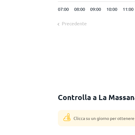
00
04:00
05:00
06:00
07:00
08:00
09:00
10:00
11:00
Precedente
Controlla a La Massana
Clicca su un giorno per ottenere