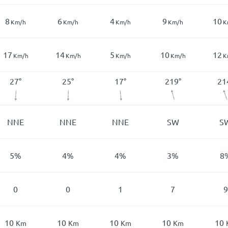
8
6
4
9
10
Km/h
Km/h
Km/h
Km/h
K
17
14
5
10
12
Km/h
Km/h
Km/h
Km/h
K
27
°
25
°
17
°
219
°
21
NNE
NNE
NNE
SW
S
5
%
4
%
4
%
3
%
8
0
0
1
7
9
10
10
10
10
10
Km
Km
Km
Km