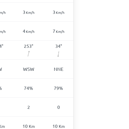
3
3
m/h
Km/h
Km/h
4
7
m/h
Km/h
Km/h
4
°
253
°
34
°
W
WSW
NNE
%
74
%
79
%
2
0
10
10
Km
Km
Km