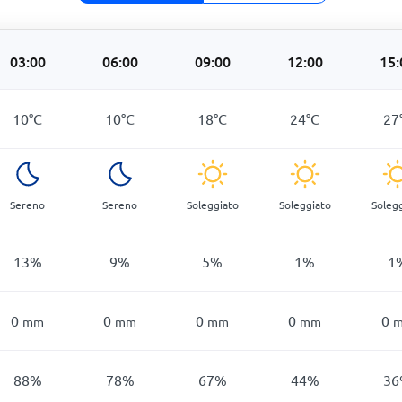
03:00
06:00
09:00
12:00
15:
10
°
C
10
°
C
18
°
C
24
°
C
27
Sereno
Sereno
Soleggiato
Soleggiato
Soleg
13
%
9
%
5
%
1
%
1
0
0
0
0
0
mm
mm
mm
mm
88
%
78
%
67
%
44
%
36