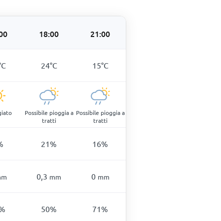
00
18:00
21:00
°
C
24
°
C
15
°
C
giato
Possibile pioggia a
Possibile pioggia a
tratti
tratti
%
21
%
16
%
0,3
0
mm
mm
mm
%
50
%
71
%