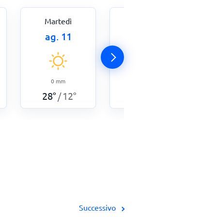
Martedì
Mercoledì
ag. 11
ag. 12
0
mm
0,5
mm
28
°
12
°
29
°
14
°
/
/
Successivo