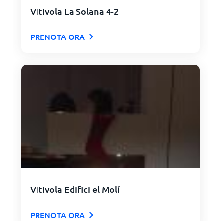
Vitivola La Solana 4-2
PRENOTA ORA
Vitivola Edifici el Molí
PRENOTA ORA