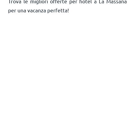
Trova le migliori offerte per hotel a La Massana
Principale
per una vacanza perfetta!