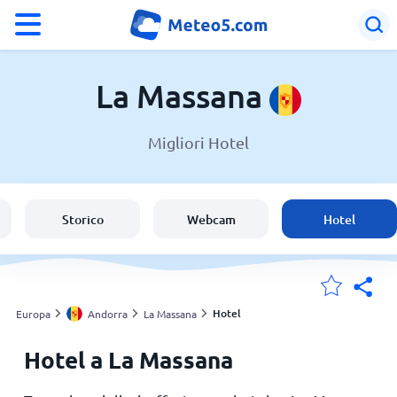
°F
°C
La Massana
Migliori Hotel
Meteo a La Massana
Andorra
Storico
Webcam
Hotel
Italia
Svizzera
Hotel
Europa
Andorra
La Massana
Hotel a La Massana
Le mie località