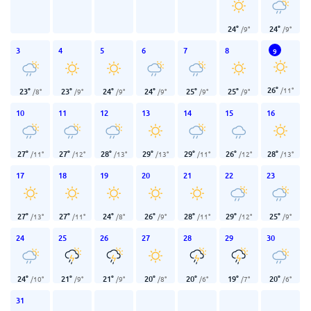
24
°
24
°
/
9
°
/
9
°
3
4
5
6
7
8
9
26
°
/
11
°
23
°
23
°
24
°
24
°
25
°
25
°
/
8
°
/
9
°
/
9
°
/
9
°
/
9
°
/
9
°
10
11
12
13
14
15
16
27
°
27
°
28
°
29
°
29
°
26
°
28
°
/
11
°
/
12
°
/
13
°
/
13
°
/
11
°
/
12
°
/
13
°
17
18
19
20
21
22
23
27
°
27
°
24
°
26
°
28
°
29
°
25
°
/
13
°
/
11
°
/
8
°
/
9
°
/
11
°
/
12
°
/
9
°
24
25
26
27
28
29
30
24
°
21
°
21
°
20
°
20
°
19
°
20
°
/
10
°
/
9
°
/
9
°
/
8
°
/
6
°
/
7
°
/
6
°
31