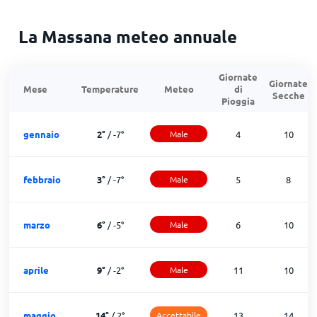
La Massana meteo annuale
Giornate
Giornate
Mese
Temperature
Meteo
di
Secche
Pioggia
gennaio
2
°
/
-7
°
Male
4
10
febbraio
3
°
/
-7
°
Male
5
8
marzo
6
°
/
-5
°
Male
6
10
aprile
9
°
/
-2
°
Male
11
10
maggio
14
°
/
2
°
Accettabile
13
14