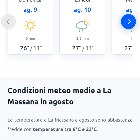
ag. 9
ag. 10
ag. 
0
mm
2,8
mm
1
mm
26
°
11
°
27
°
11
°
27
°
/
/
/
Condizioni meteo medie a La
Massana in agosto
Le temperature a La Massana a agosto sono abbastanza
fredde con
temperature tra
8
°
C
e
22
°
C
.