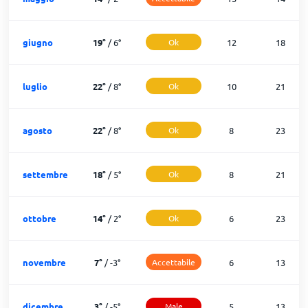
giugno
19
°
/
6
°
Ok
12
18
luglio
22
°
/
8
°
Ok
10
21
agosto
22
°
/
8
°
Ok
8
23
settembre
18
°
/
5
°
Ok
8
21
ottobre
14
°
/
2
°
Ok
6
23
novembre
7
°
/
-3
°
Accettabile
6
13
dicembre
3
°
/
-5
°
Male
5
13