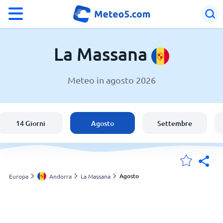
°F
°C
La Massana
Meteo in agosto 2026
Meteo a La Massana
Andorra
14 Giorni
Agosto
Settembre
Italia
Svizzera
Agosto
Europa
Andorra
La Massana
Le mie località