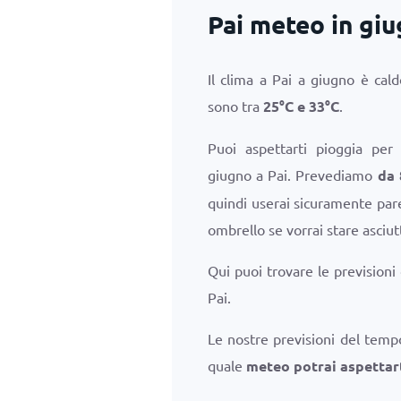
Pai meteo in gi
Il clima a Pai a giugno è ca
sono tra
25
°
C
e
33
°
C
.
Puoi aspettarti pioggia per
giugno a Pai. Prevediamo
da 
quindi userai sicuramente parec
ombrello se vorrai stare asciut
Qui puoi trovare le previsioni
Pai.
Le nostre previsioni del temp
quale
meteo potrai aspettart