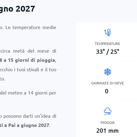
ugno 2027
ldo. Le temperature medie
TEMPERATURE
33
°
/
25
°
 circa metà del mese di
8 a 15 giorni di pioggia
,
chio i tuoi stivali e il tuo
to.
GIORNATE DI NEVE
0
 del meteo a 14 giorni per
o possono darti un'idea di
PIOGGIA
i a Pai a giugno 2027
.
201
mm