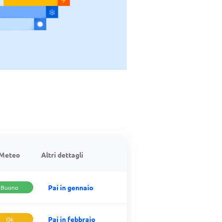
Meteo
Altri dettagli
Pai in gennaio
Buono
Pai in febbraio
Ok