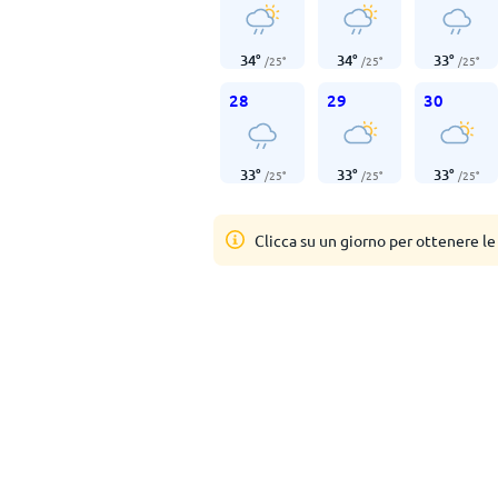
34
°
34
°
33
°
/
25
°
/
25
°
/
25
°
28
29
30
33
°
33
°
33
°
/
25
°
/
25
°
/
25
°
Clicca su un giorno per ottenere le