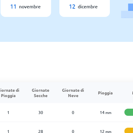
11
12
novembre
dicembre
iornate di
Giornate
Giornate di
Pioggia
Pioggia
Secche
Neve
1
30
0
14
mm
1
28
0
12
mm