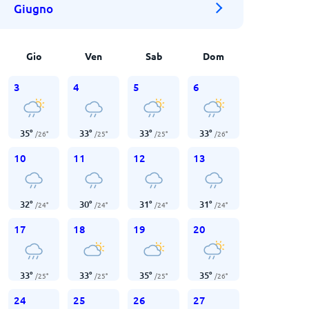
Giugno
Gio
Ven
Sab
Dom
3
4
5
6
35
°
33
°
33
°
33
°
/
26
°
/
25
°
/
25
°
/
26
°
10
11
12
13
32
°
30
°
31
°
31
°
/
24
°
/
24
°
/
24
°
/
24
°
17
18
19
20
33
°
33
°
35
°
35
°
/
25
°
/
25
°
/
25
°
/
26
°
24
25
26
27