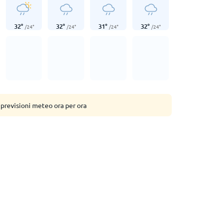
32
°
32
°
31
°
32
°
/
24
°
/
24
°
/
24
°
/
24
°
 previsioni meteo ora per ora