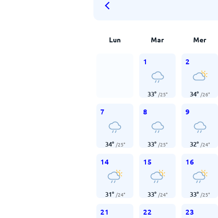
Lun
Mar
Mer
1
2
33
°
34
°
/
25
°
/
26
°
7
8
9
34
°
33
°
32
°
/
25
°
/
25
°
/
24
°
14
15
16
31
°
33
°
33
°
/
24
°
/
24
°
/
25
°
21
22
23