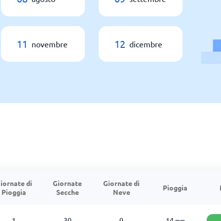
11
12
novembre
dicembre
iornate di
Giornate
Giornate di
Pioggia
Pioggia
Secche
Neve
1
30
0
14
mm