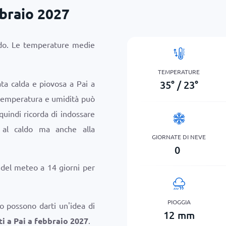
bbraio 2027
aldo. Le temperature medie
TEMPERATURE
35
°
/
23
°
ata calda e piovosa a Pai a
 temperatura e umidità può
quindi ricorda di indossare
 al caldo ma anche alla
GIORNATE DI NEVE
0
i del meteo a 14 giorni per
PIOGGIA
o possono darti un'idea di
12
mm
i a Pai a febbraio 2027
.