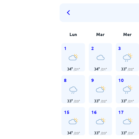
Lun
Mar
Mer
1
2
3
34
°
34
°
33
°
/
21
°
/
21
°
/
22
°
8
9
10
33
°
33
°
33
°
/
23
°
/
22
°
/
21
°
15
16
17
34
°
33
°
33
°
/
23
°
/
23
°
/
23
°