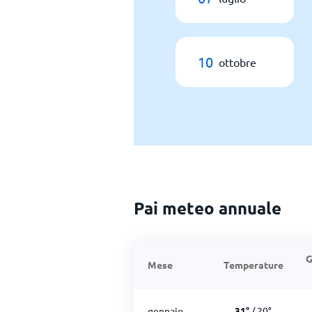
10
ottobre
Pai meteo annuale
G
Mese
Temperature
gennaio
31
°
/
20
°