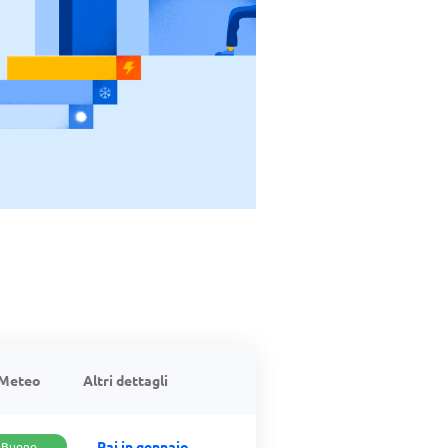
Meteo
Altri dettagli
Pai in gennaio
Buono