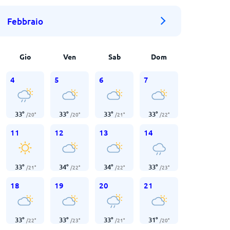
Febbraio
Gio
Ven
Sab
Dom
4
5
6
7
33
°
33
°
33
°
33
°
/
20
°
/
20
°
/
21
°
/
22
°
11
12
13
14
33
°
34
°
34
°
33
°
/
21
°
/
22
°
/
22
°
/
23
°
18
19
20
21
33
°
33
°
33
°
31
°
/
22
°
/
23
°
/
21
°
/
20
°