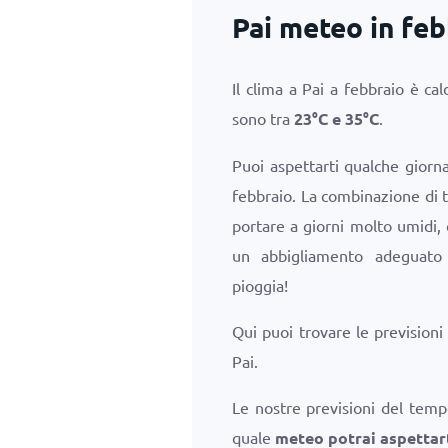
Pai meteo in fe
Il clima a Pai a febbraio è c
sono tra
23
°
C
e
35
°
C
.
Puoi aspettarti qualche giorn
febbraio. La combinazione di
portare a giorni molto umidi, 
un abbigliamento adeguato
pioggia!
Qui puoi trovare le prevision
Pai.
Le nostre previsioni del temp
quale
meteo potrai aspettart