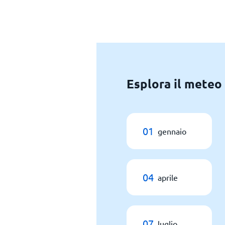
Esplora il meteo 
01
gennaio
04
aprile
07
luglio