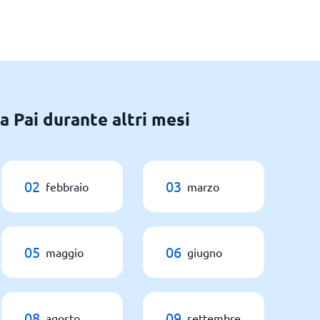
a Pai durante altri mesi
02
03
febbraio
marzo
05
06
maggio
giugno
08
09
agosto
settembre