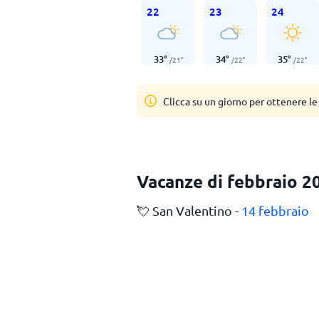
22
23
24
33
°
34
°
35
°
/
21
°
/
22
°
/
22
°
Clicca su un giorno per ottenere le
Vacanze di febbraio 2
💘 San Valentino -
14 febbraio