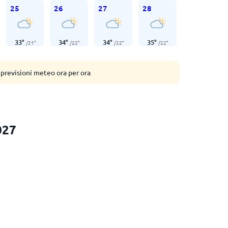
25
26
27
28
33
°
34
°
34
°
35
°
/
21
°
/
22
°
/
22
°
/
22
°
 previsioni meteo ora per ora
027