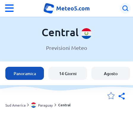
°F
°C
Central
Previsioni Meteo
Meteo in Central
Paraguay
Panoramica
14 Giorni
Agosto
Italia
Svizzera
Central
Sud America
Paraguay
Le mie località