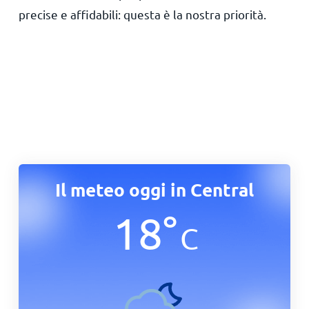
precise e affidabili: questa è la nostra priorità.
Il meteo oggi in Central
18
°
C