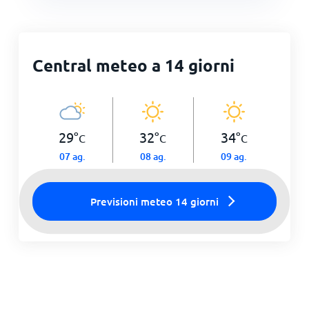
Central meteo a 14 giorni
29
°
32
°
34
°
C
C
C
07 ag.
08 ag.
09 ag.
Previsioni meteo 14 giorni