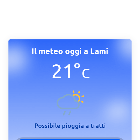
Il meteo oggi a Lami
21
°
C
Possibile pioggia a tratti