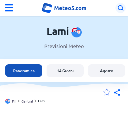
°F
°C
Lami
Previsioni Meteo
Meteo a Lami
Fiji
Panoramica
14 Giorni
Agosto
Italia
Svizzera
Lami
Fiji
Central
Le mie località