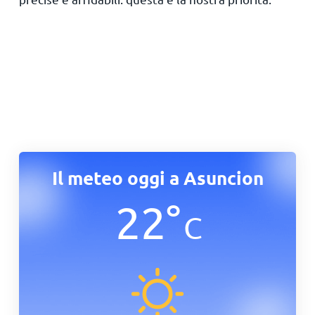
Il meteo oggi a Asuncion
22
°
C