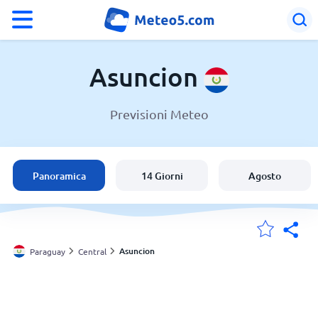
°F
°C
Asuncion
Previsioni Meteo
Meteo a Asuncion
Paraguay
Panoramica
14 Giorni
Agosto
Italia
Svizzera
Asuncion
Paraguay
Central
Le mie località