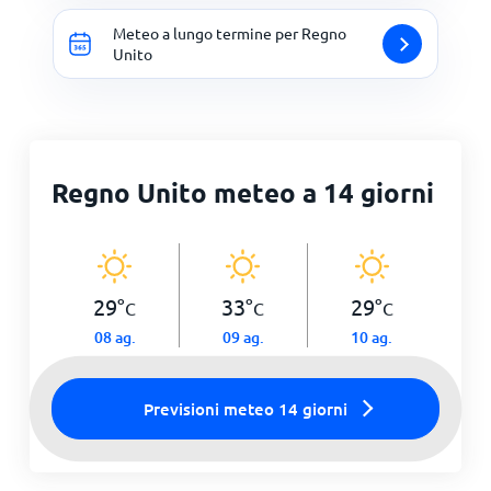
Meteo a lungo termine per Regno
Unito
Regno Unito meteo a 14 giorni
29
°
33
°
29
°
C
C
C
08 ag.
09 ag.
10 ag.
Previsioni meteo 14 giorni