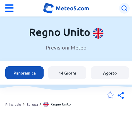
°F
°C
Regno Unito
Previsioni Meteo
Meteo in Regno Unito
Regno Unito
Panoramica
14 Giorni
Agosto
Italia
Svizzera
Regno Unito
Principale
Europa
Le mie località