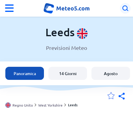
°F
°C
Leeds
Previsioni Meteo
Meteo a Leeds
Regno Unito
Panoramica
14 Giorni
Agosto
Italia
Svizzera
Leeds
Regno Unito
West Yorkshire
Le mie località