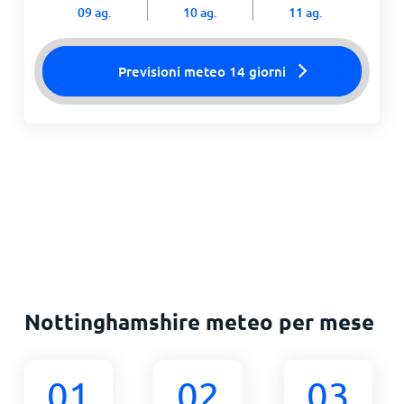
09 ag.
10 ag.
11 ag.
Previsioni meteo 14 giorni
Nottinghamshire meteo per mese
01
02
03