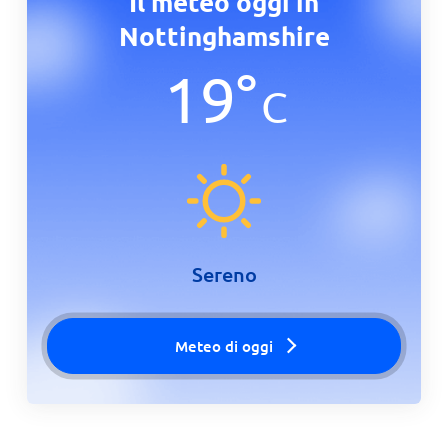
Il meteo oggi in
Nottinghamshire
19
°
C
Sereno
Meteo di oggi