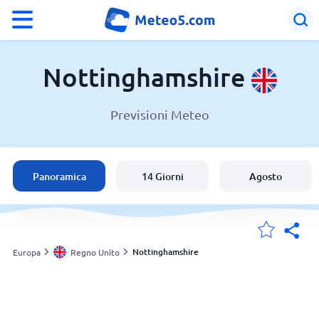
°F
°C
Nottinghamshire
Previsioni Meteo
Meteo in Nottinghamshire
Regno Unito
Panoramica
14 Giorni
Agosto
Italia
Svizzera
Nottinghamshire
Europa
Regno Unito
Le mie località