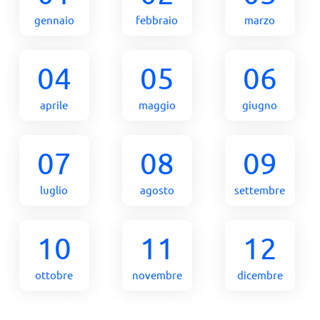
gennaio
febbraio
marzo
04
05
06
aprile
maggio
giugno
07
08
09
luglio
agosto
settembre
10
11
12
ottobre
novembre
dicembre