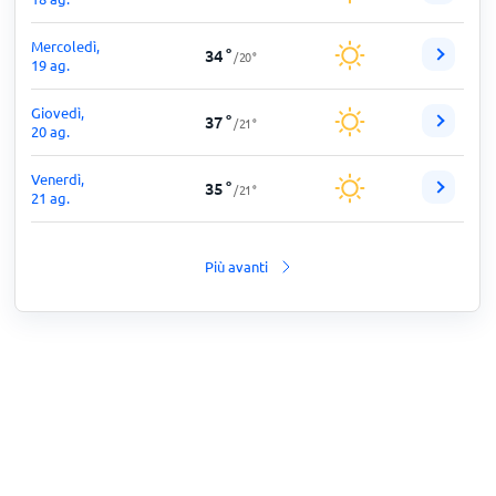
Mercoledì,
34
°
/
20
°
19 ag.
Giovedì,
37
°
/
21
°
20 ag.
Venerdì,
35
°
/
21
°
21 ag.
Più avanti