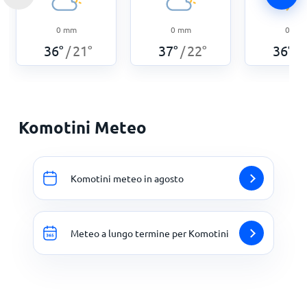
0
mm
0
mm
0
mm
36
°
21
°
37
°
22
°
36
°
/
/
/
Komotini Meteo
Komotini meteo in agosto
Meteo a lungo termine per Komotini