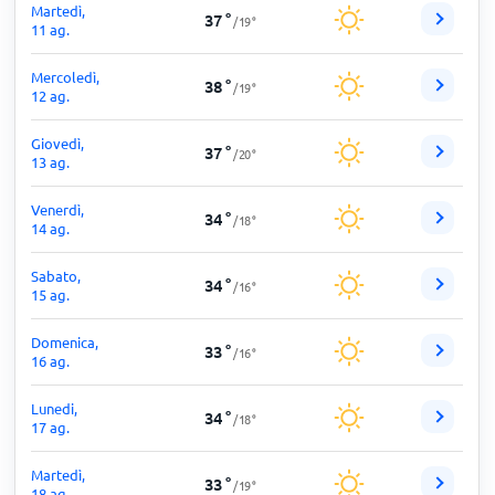
Martedì,
37
°
/
19
°
11 ag.
Mercoledì,
38
°
/
19
°
12 ag.
Giovedì,
37
°
/
20
°
13 ag.
Venerdì,
34
°
/
18
°
14 ag.
Sabato,
34
°
/
16
°
15 ag.
Domenica,
33
°
/
16
°
16 ag.
Lunedi,
34
°
/
18
°
17 ag.
Martedì,
33
°
/
19
°
18 ag.