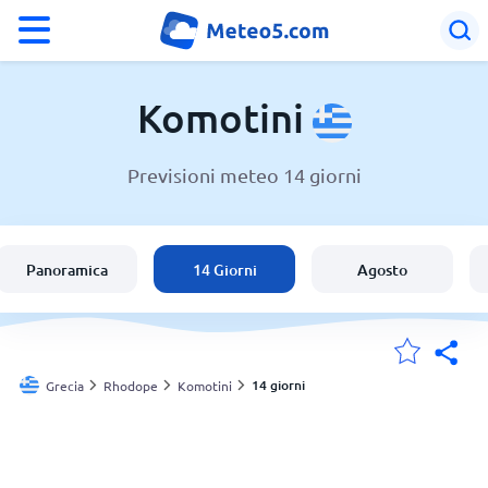
°F
°C
Komotini
Previsioni meteo 14 giorni
Meteo a Komotini
Grecia
Panoramica
14 Giorni
Agosto
Italia
Svizzera
14 giorni
Grecia
Rhodope
Komotini
Le mie località