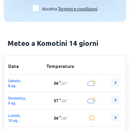
Accetta
Termini e condizioni
Meteo a Komotini 14 giorni
Data
Temperature
Sabato,
36
°
/
21
°
8 ag.
Domenica,
37
°
/
22
°
9 ag.
Lunedi,
36
°
/
20
°
10 ag.