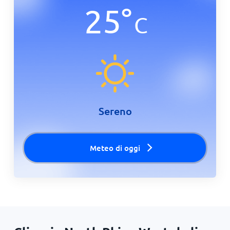
25
°
C
Sereno
Meteo di oggi