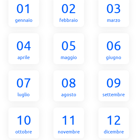
01
02
03
gennaio
febbraio
marzo
04
05
06
aprile
maggio
giugno
07
08
09
luglio
agosto
settembre
10
11
12
ottobre
novembre
dicembre