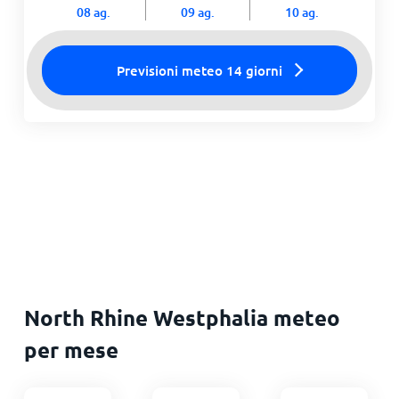
08 ag.
09 ag.
10 ag.
Previsioni meteo 14 giorni
North Rhine Westphalia meteo
per mese