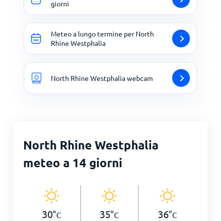
giorni
Meteo a lungo termine per North
Rhine Westphalia
North Rhine Westphalia webcam
North Rhine Westphalia
meteo a 14 giorni
30
°
35
°
36
°
C
C
C