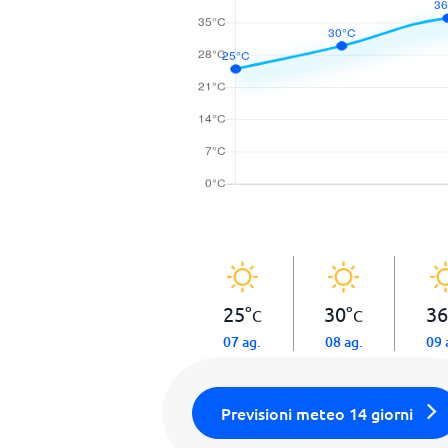
25
°
30
°
36
C
C
07 ag.
08 ag.
09 
Previsioni meteo 14 giorni