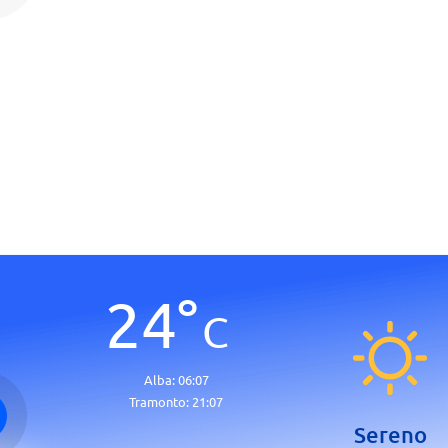
24
°
C
Alba:
06:07
Tramonto:
21:07
Sereno