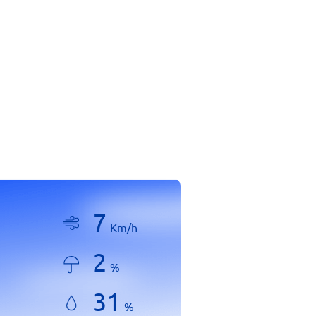
7
Km/h
2
%
31
%