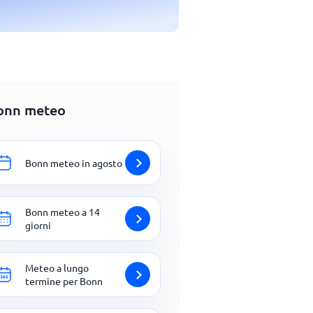
onn meteo
Bonn meteo in agosto
Bonn meteo a 14
giorni
Meteo a lungo
termine per Bonn