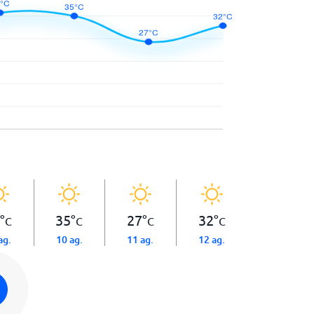
°
35
°
27
°
32
°
C
C
C
C
ag.
10 ag.
11 ag.
12 ag.