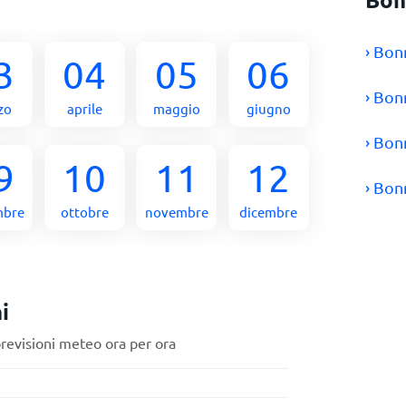
› Bon
3
04
05
06
› Bon
zo
aprile
maggio
giugno
› Bon
9
10
11
12
› Bon
mbre
ottobre
novembre
dicembre
i
previsioni meteo ora per ora