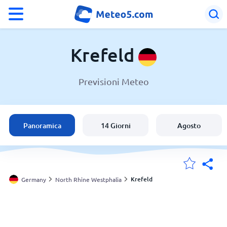
°F
°C
Krefeld
Previsioni Meteo
Meteo a Krefeld
Germany
Panoramica
14 Giorni
Agosto
Italia
Svizzera
Krefeld
Germany
North Rhine Westphalia
Le mie località