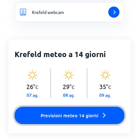
Krefeld webcam
Krefeld meteo a 14 giorni
26
°
29
°
35
°
C
C
C
07 ag.
08 ag.
09 ag.
Previsioni meteo 14 giorni