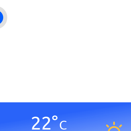
22
°
C