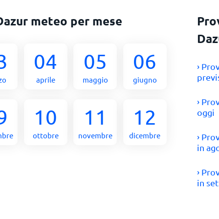
Dazur meteo per mese
Pro
Daz
3
04
05
06
› Pro
previ
zo
aprile
maggio
giugno
› Pro
9
10
11
12
oggi
mbre
ottobre
novembre
dicembre
› Pro
in ag
› Pro
in se