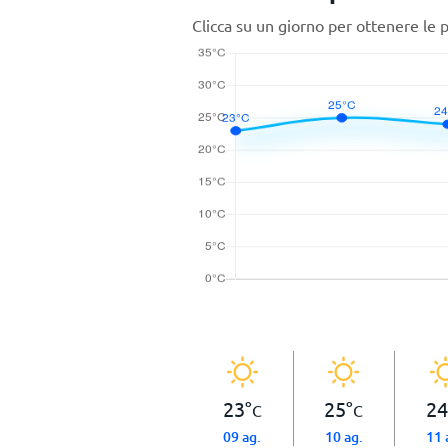
Clicca su un giorno per ottenere le 
23
°
25
°
24
C
C
09 ag.
10 ag.
11 