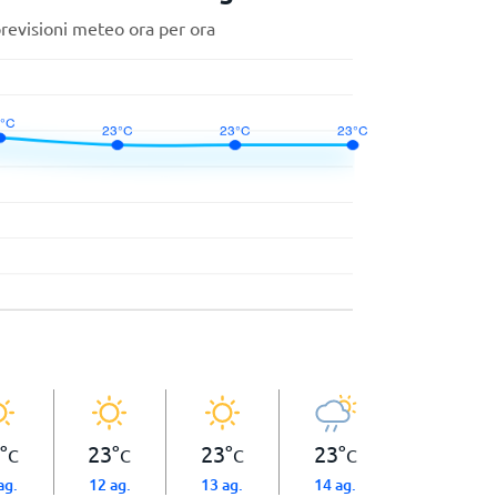
previsioni meteo ora per ora
°
23
°
23
°
23
°
C
C
C
C
ag.
12 ag.
13 ag.
14 ag.