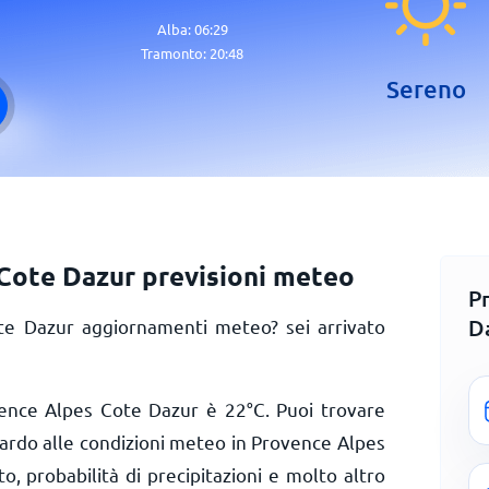
Alba:
06:29
Tramonto:
20:48
Sereno
Cote Dazur previsioni meteo
P
D
te Dazur aggiornamenti meteo? sei arrivato
vence Alpes Cote Dazur è
22
°
C
. Puoi trovare
uardo alle condizioni meteo in Provence Alpes
o, probabilità di precipitazioni e molto altro