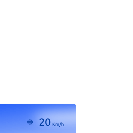
20
Km/h