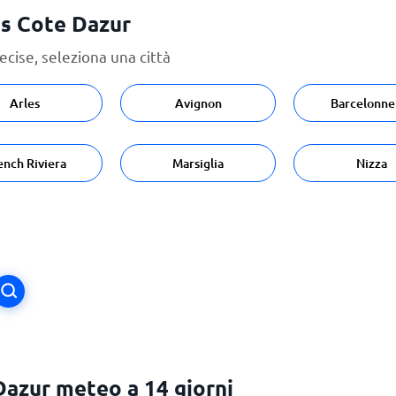
es Cote Dazur
ecise, seleziona una città
Arles
Avignon
Barcelonne
ench Riviera
Marsiglia
Nizza
azur meteo a 14 giorni