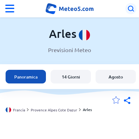
°F
°C
Arles
Previsioni Meteo
Meteo a Arles
Francia
Panoramica
14 Giorni
Agosto
Italia
Svizzera
Arles
Francia
Provence Alpes Cote Dazur
Le mie località