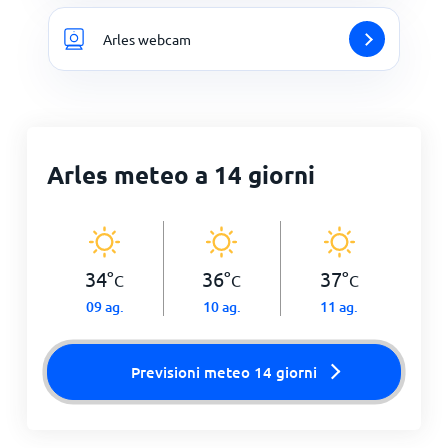
Arles webcam
Arles meteo a 14 giorni
34
°
36
°
37
°
C
C
C
09 ag.
10 ag.
11 ag.
Previsioni meteo 14 giorni