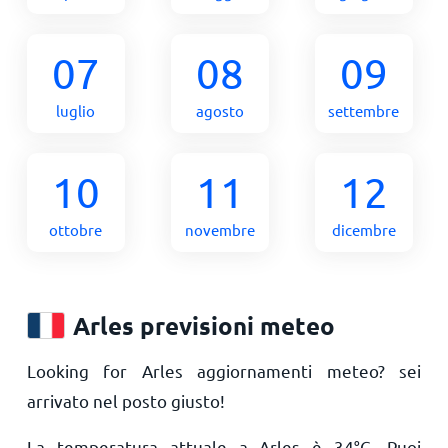
07
08
09
luglio
agosto
settembre
10
11
12
ottobre
novembre
dicembre
Arles previsioni meteo
Looking for Arles aggiornamenti meteo? sei
arrivato nel posto giusto!
La temperatura attuale a Arles è
34
°
C
. Puoi