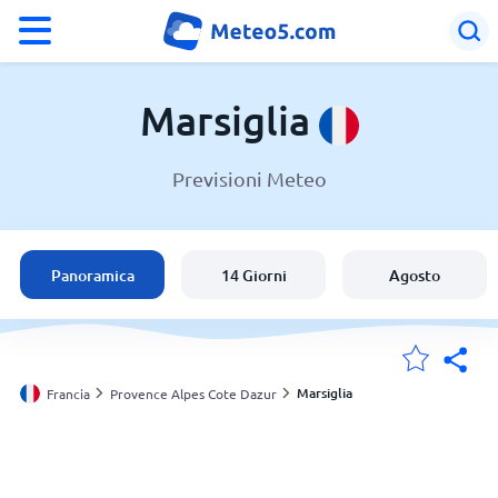
°F
°C
Marsiglia
Previsioni Meteo
Meteo a Marsiglia
Francia
Panoramica
14 Giorni
Agosto
Italia
Svizzera
Marsiglia
Francia
Provence Alpes Cote Dazur
Le mie località