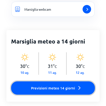
Marsiglia webcam
Marsiglia meteo a 14 giorni
30
°
31
°
30
°
C
C
C
10 ag.
11 ag.
12 ag.
Previsioni meteo 14 giorni