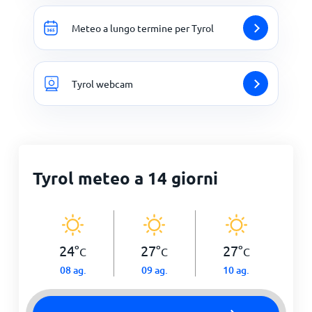
Meteo a lungo termine per Tyrol
Tyrol webcam
Tyrol meteo a 14 giorni
24
°
27
°
27
°
C
C
C
08 ag.
09 ag.
10 ag.