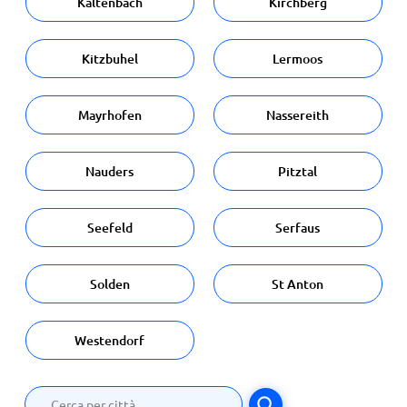
Kaltenbach
Kirchberg
Kitzbuhel
Lermoos
Mayrhofen
Nassereith
Nauders
Pitztal
Seefeld
Serfaus
Solden
St Anton
Westendorf