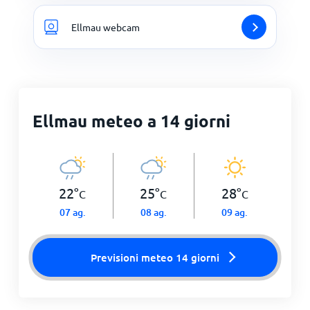
Ellmau webcam
Ellmau meteo a 14 giorni
22
°
25
°
28
°
C
C
C
07 ag.
08 ag.
09 ag.
Previsioni meteo 14 giorni