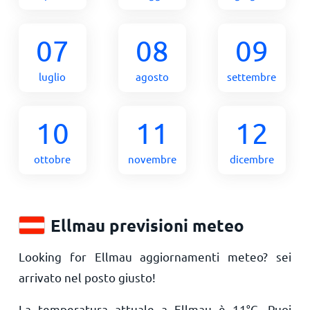
07
08
09
luglio
agosto
settembre
10
11
12
ottobre
novembre
dicembre
Ellmau previsioni meteo
Looking for Ellmau aggiornamenti meteo? sei
arrivato nel posto giusto!
La temperatura attuale a Ellmau è
11
°
C
. Puoi