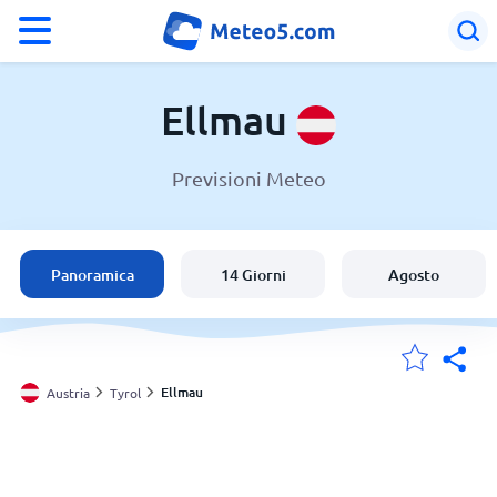
°F
°C
Ellmau
Previsioni Meteo
Meteo a Ellmau
Austria
Panoramica
14 Giorni
Agosto
Italia
Svizzera
Ellmau
Austria
Tyrol
Le mie località