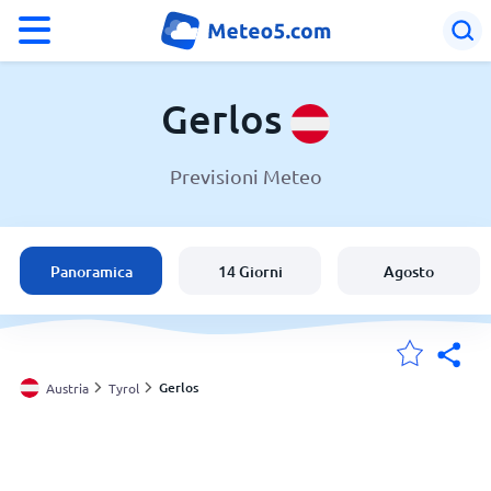
°F
°C
Gerlos
Previsioni Meteo
Meteo a Gerlos
Austria
Panoramica
14 Giorni
Agosto
Italia
Svizzera
Gerlos
Austria
Tyrol
Le mie località