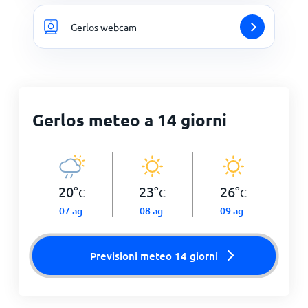
Gerlos webcam
Gerlos meteo a 14 giorni
20
°
23
°
26
°
C
C
C
07 ag.
08 ag.
09 ag.
Previsioni meteo 14 giorni