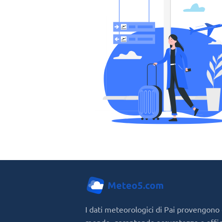
I dati meteorologici di Pai provengono d