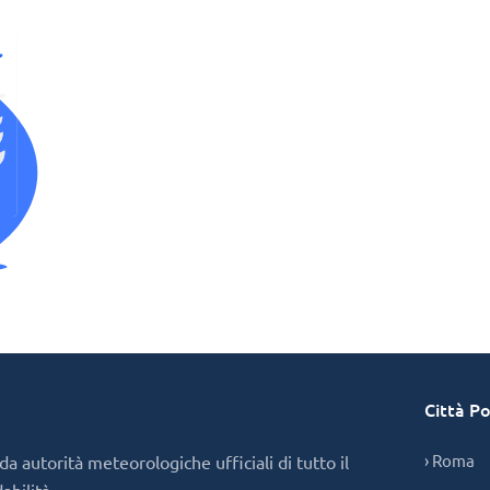
Città Po
› Roma
a autorità meteorologiche ufficiali di tutto il