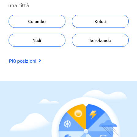
una città
Colombo
Kololi
Nadi
Serekunda
Più posizioni