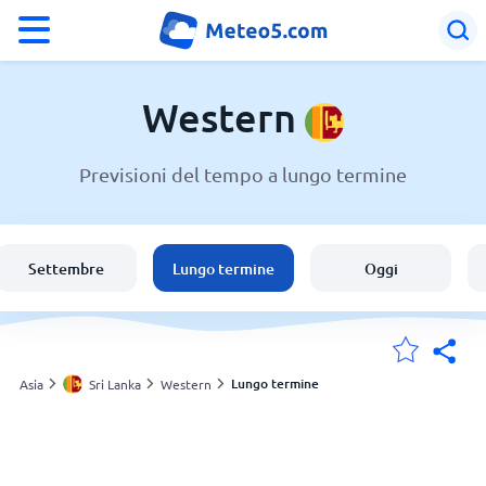
°F
°C
Western
Previsioni del tempo a lungo termine
Meteo in Western
Sri Lanka
Settembre
Lungo termine
Oggi
Italia
Svizzera
Lungo termine
Asia
Sri Lanka
Western
Le mie località