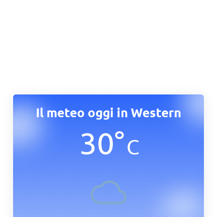
Il meteo oggi in Western
30
°
C