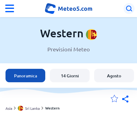
°F
°C
Western
Previsioni Meteo
Meteo in Western
Sri Lanka
Panoramica
14 Giorni
Agosto
Italia
Svizzera
Western
Asia
Sri Lanka
Le mie località