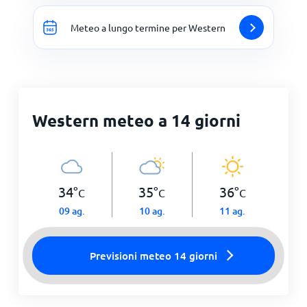
Meteo a lungo termine per Western
Western meteo a 14 giorni
34
°
35
°
36
°
C
C
C
09 ag.
10 ag.
11 ag.
Previsioni meteo 14 giorni