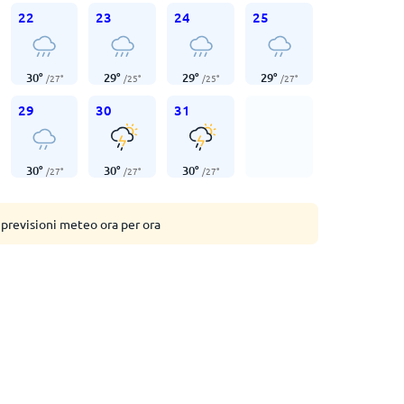
22
23
24
25
30
°
29
°
29
°
29
°
/
27
°
/
25
°
/
25
°
/
27
°
29
30
31
30
°
30
°
30
°
/
27
°
/
27
°
/
27
°
 previsioni meteo ora per ora