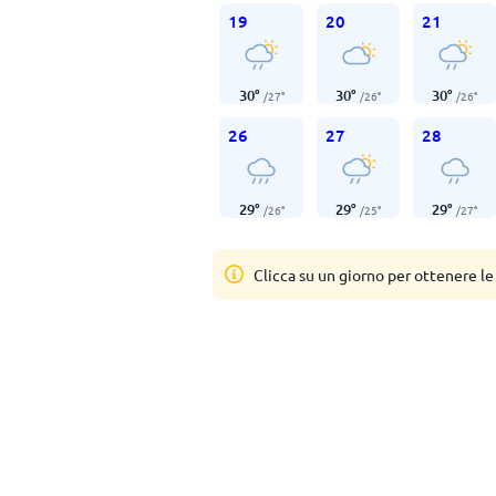
19
20
21
30
°
30
°
30
°
/
27
°
/
26
°
/
26
°
26
27
28
29
°
29
°
29
°
/
26
°
/
25
°
/
27
°
Clicca su un giorno per ottenere le