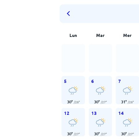
Lun
Mar
Mer
5
6
7
30
°
30
°
31
°
/
26
°
/
27
°
/
26
°
12
13
14
30
°
30
°
30
°
/
27
°
/
27
°
/
27
°