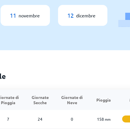
11
12
novembre
dicembre
le
iornate di
Giornate
Giornate di
Pioggia
Pioggia
Secche
Neve
7
24
0
158
mm