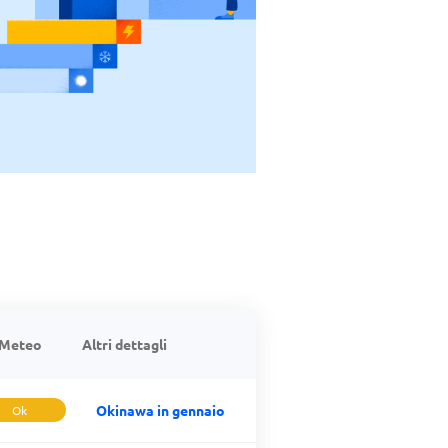
Meteo
Altri dettagli
Okinawa in gennaio
Ok