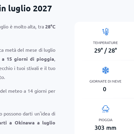
n luglio 2027
glio è molto alta, tra
28
°
C
TEMPERATURE
29
°
/
28
°
rca metà del mese di luglio
 a 15 giorni di pioggia
,
chio i tuoi stivali e il tuo
to.
GIORNATE DI NEVE
0
 del meteo a 14 giorni per
o possono darti un'idea di
PIOGGIA
rti a Okinawa a luglio
303
mm