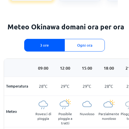
Meteo Okinawa domani ora per ora
3 ore
Ogni ora
:00
06:00
09:00
12:00
15:00
18:00
2
°
C
Temperatura
27
°
C
28
°
C
29
°
C
29
°
C
28
°
C
2
Meteo
lmente
Possibile
Rovesci di
Possibile
Nuvoloso
Parzialmente
Piogg
loso
pioggia a
pioggia
pioggia a
nuvoloso
t
tratti
tratti