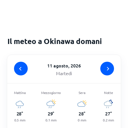
Principale
Il meteo a Okinawa domani
11 agosto, 2026
Martedì
Mattina
Mezzogiorno
Sera
Notte
28
°
29
°
28
°
27
°
0.5
mm
0.1
mm
0
mm
0.2
mm