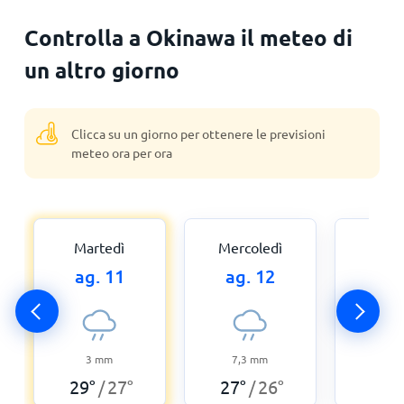
Controlla a Okinawa il meteo di
un altro giorno
Clicca su un giorno per ottenere le previsioni
meteo ora per ora
Martedì
Mercoledì
Gio
ag. 11
ag. 12
ag.
3
mm
7,3
mm
3,3
29
°
27
°
27
°
26
°
29
°
/
/