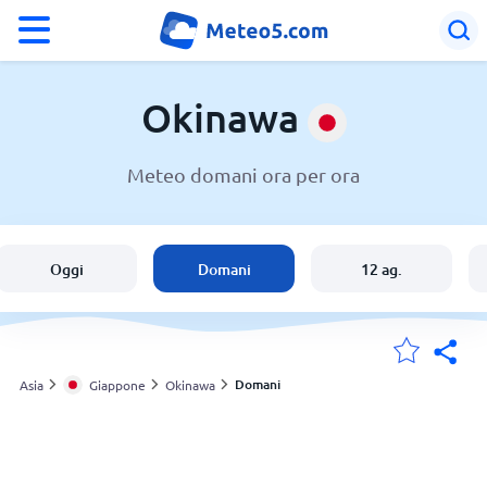
°F
°C
Okinawa
Meteo domani ora per ora
Meteo a Okinawa
Giappone
Oggi
Domani
12 ag.
Italia
Svizzera
Domani
Asia
Giappone
Okinawa
Le mie località