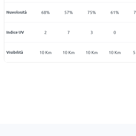
6
%
Nuvolosità
74
%
68
%
57
%
75
%
61
%
0
Indice UV
0
2
7
3
0
Km
Visibilità
9
Km
10
Km
10
Km
10
Km
10
Km
5