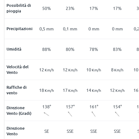
Possibilità di
7
%
46
%
50
%
23
%
17
%
17
%
pioggia
mm
Precipitazioni
0,3
mm
0,5
mm
0,1
mm
0
mm
0
mm
0,
1
%
Umidità
89
%
88
%
80
%
78
%
83
%
Velocità del
13
12
12
10
8
10
m/h
Km/h
Km/h
Km/h
Km/h
Km/h
Vento
Raffiche di
20
18
17
14
12
16
m/h
Km/h
Km/h
Km/h
Km/h
Km/h
vento
3
°
136
°
138
°
157
°
161
°
154
°
1
Direzione
Vento (Gradi)
Direzione
E
SE
SE
SSE
SSE
SSE
Vento