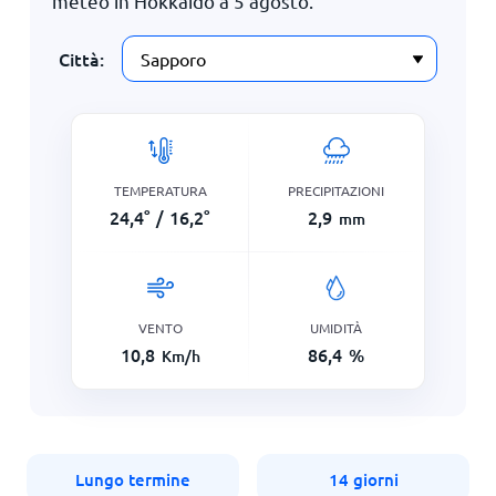
meteo in Hokkaido a
5 agosto
.
Città:
TEMPERATURA
PRECIPITAZIONI
24,4
°
/
16,2
°
2,9
mm
VENTO
UMIDITÀ
10,8
86,4
%
Km/h
Lungo termine
14 giorni