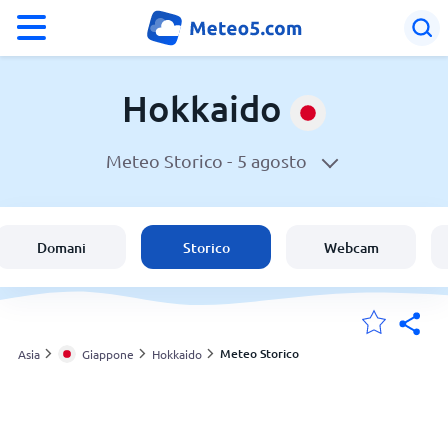
°F
°C
Hokkaido
Meteo Storico -
5 agosto
Meteo in Hokkaido
Giappone
Domani
Storico
Webcam
Italia
Svizzera
Meteo Storico
Asia
Giappone
Hokkaido
Le mie località