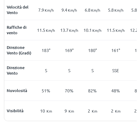
Velocità del
7.9
9.4
6.8
5.8
5.8
Km/h
Km/h
Km/h
Km/h
Vento
Raffiche di
11.5
13.7
10.1
11.5
12.
Km/h
Km/h
Km/h
Km/h
vento
Direzione
183°
169°
180°
161°
1
Vento (Gradi)
Direzione
S
S
S
SSE
Vento
Nuvolosità
51%
70%
82%
48%
Visibilità
10
9
2
2
2
Km
Km
Km
Km