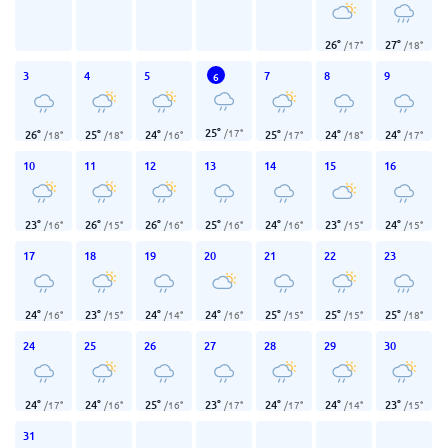
26
°
27
°
/
17
°
/
18
°
3
4
5
7
8
9
6
25
°
/
17
°
26
°
25
°
24
°
25
°
24
°
24
°
/
18
°
/
18
°
/
16
°
/
17
°
/
18
°
/
17
°
10
11
12
13
14
15
16
23
°
26
°
26
°
25
°
24
°
23
°
24
°
/
16
°
/
15
°
/
16
°
/
16
°
/
16
°
/
15
°
/
15
°
17
18
19
20
21
22
23
24
°
23
°
24
°
24
°
25
°
25
°
25
°
/
16
°
/
15
°
/
14
°
/
16
°
/
15
°
/
15
°
/
18
°
24
25
26
27
28
29
30
24
°
24
°
25
°
23
°
24
°
24
°
23
°
/
17
°
/
16
°
/
16
°
/
17
°
/
17
°
/
14
°
/
15
°
31