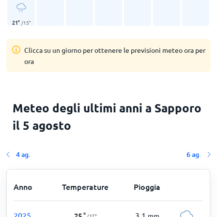
21
°
/
15
°
Clicca su un giorno per ottenere le previsioni meteo ora per
ora
Meteo degli ultimi anni a Sapporo
il 5 agosto
4 ag.
6 ag.
Anno
Temperature
Pioggia
2025
3,1
25
°
mm
/
17
°