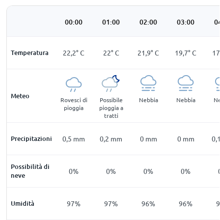
00:00
01:00
02:00
03:00
0
Temperatura
22,2
°
C
22
°
C
21,9
°
C
19,7
°
C
17
Meteo
Rovesci di
Possibile
Nebbia
Nebbia
Ne
pioggia
pioggia a
tratti
Precipitazioni
0,5
mm
0,2
mm
0
mm
0
mm
0,
Possibilità di
0%
0%
0%
0%
neve
Umidità
97%
97%
96%
96%