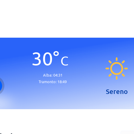
30
°
C
Alba:
04:31
Tramonto:
18:49
Sereno