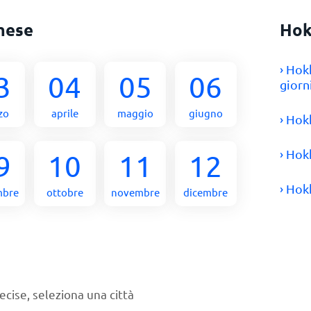
mese
Hok
› Hok
3
04
05
06
giorn
zo
aprile
maggio
giugno
› Hok
› Hok
9
10
11
12
› Hok
mbre
ottobre
novembre
dicembre
ecise, seleziona una città