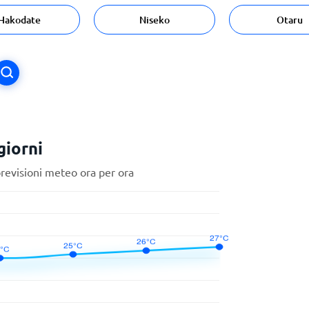
Hakodate
Niseko
Otaru
giorni
previsioni meteo ora per ora