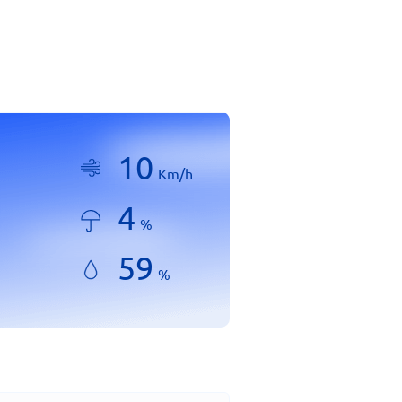
10
Km/h
4
%
59
%