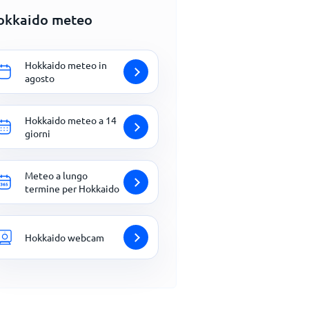
okkaido meteo
Hokkaido meteo in
agosto
Hokkaido meteo a 14
giorni
Meteo a lungo
termine per Hokkaido
Hokkaido webcam