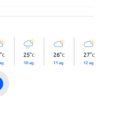
°
25
°
26
°
27
°
C
C
C
C
ag.
10 ag.
11 ag.
12 ag.