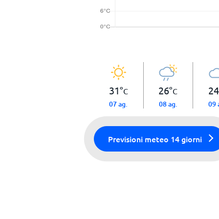
31
°
26
°
24
C
C
07 ag.
08 ag.
09 
Previsioni meteo 14 giorni