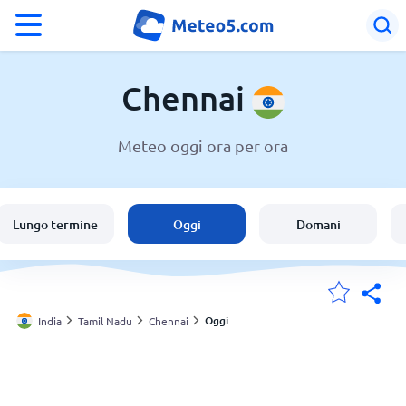
°F
°C
Chennai
Meteo oggi ora per ora
Meteo a Chennai
India
Lungo termine
Oggi
Domani
Italia
Svizzera
Oggi
India
Tamil Nadu
Chennai
Le mie località