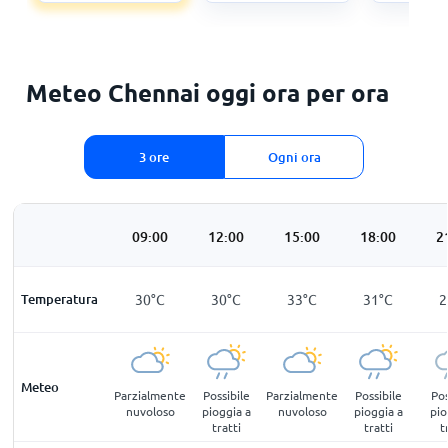
Meteo Chennai oggi ora per ora
3 ore
Ogni ora
:00
06:00
09:00
12:00
15:00
18:00
2
°
C
Temperatura
29
°
C
30
°
C
30
°
C
33
°
C
31
°
C
2
Meteo
ibile
Nuvoloso
Parzialmente
Possibile
Parzialmente
Possibile
Pos
gia a
nuvoloso
pioggia a
nuvoloso
pioggia a
pio
tti
tratti
tratti
t