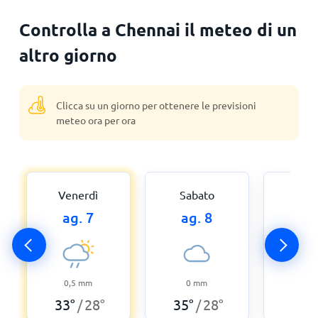
Controlla a Chennai il meteo di un
altro giorno
Clicca su un giorno per ottenere le previsioni
meteo ora per ora
Venerdì
Sabato
Dome
ag. 7
ag. 8
ag
0,5
mm
0
mm
0,3
33
°
28
°
35
°
28
°
33
°
/
/