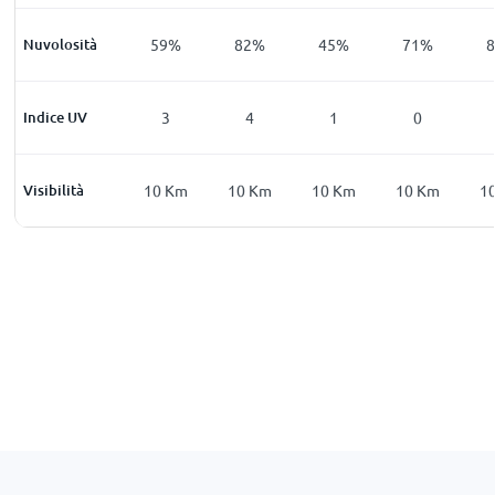
3
%
Nuvolosità
85
%
59
%
82
%
45
%
71
%
0
Indice UV
0
3
4
1
0
Km
Visibilità
10
Km
10
Km
10
Km
10
Km
10
Km
1