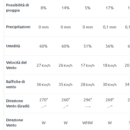
Possibilità di
5
%
14
%
8
%
14
%
5
%
17
%
pioggia
mm
Precipitazioni
0
mm
0
mm
0
mm
0
mm
0,1
mm
0,
5
%
Umidità
67
%
60
%
60
%
51
%
56
%
Velocità del
23
27
26
17
18
20
m/h
Km/h
Km/h
Km/h
Km/h
Km/h
Vento
Raffiche di
33
36
35
28
30
34
m/h
Km/h
Km/h
Km/h
Km/h
Km/h
vento
1
°
246
°
270
°
260
°
296
°
269
°
2
Direzione
Vento (Gradi)
Direzione
SW
WSW
W
W
WNW
W
Vento