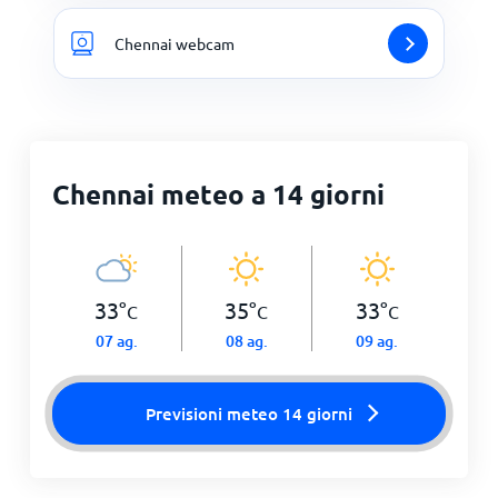
Chennai webcam
Chennai meteo a 14 giorni
33
°
35
°
33
°
C
C
C
07 ag.
08 ag.
09 ag.
Previsioni meteo 14 giorni