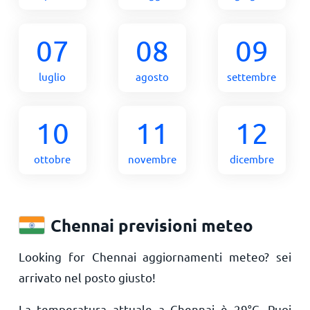
07
08
09
luglio
agosto
settembre
10
11
12
ottobre
novembre
dicembre
Chennai previsioni meteo
Looking for Chennai aggiornamenti meteo? sei
arrivato nel posto giusto!
La temperatura attuale a Chennai è
29
°
C
. Puoi