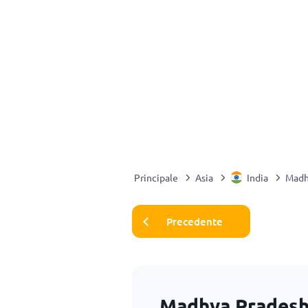
Principale
Asia
India
Madh
Precedente
Madhya Pradesh