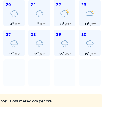
20
21
22
23
34
°
33
°
33
°
33
°
/
28
°
/
26
°
/
27
°
/
27
°
27
28
29
30
35
°
36
°
35
°
35
°
/
27
°
/
28
°
/
27
°
/
27
°
 previsioni meteo ora per ora