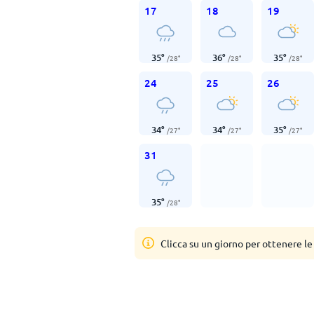
17
18
19
35
°
36
°
35
°
/
28
°
/
28
°
/
28
°
24
25
26
34
°
34
°
35
°
/
27
°
/
27
°
/
27
°
31
35
°
/
28
°
Clicca su un giorno per ottenere le