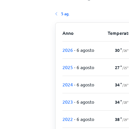
5 ag.
Anno
Temperat
2026
- 6 agosto
30
°
/
26
°
2025
- 6 agosto
27
°
/
25
°
2024
- 6 agosto
34
°
/
26
°
2023
- 6 agosto
34
°
/
28
°
2022
- 6 agosto
38
°
/
29
°