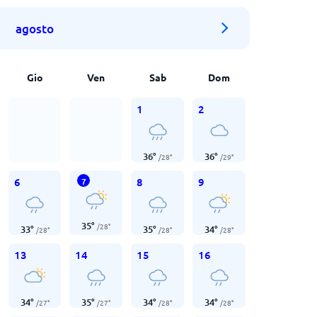
agosto
Gio
Ven
Sab
Dom
1
2
36
°
36
°
/
28
°
/
29
°
6
8
9
7
35
°
/
28
°
33
°
35
°
34
°
/
28
°
/
28
°
/
28
°
13
14
15
16
34
°
35
°
34
°
34
°
/
27
°
/
27
°
/
28
°
/
28
°