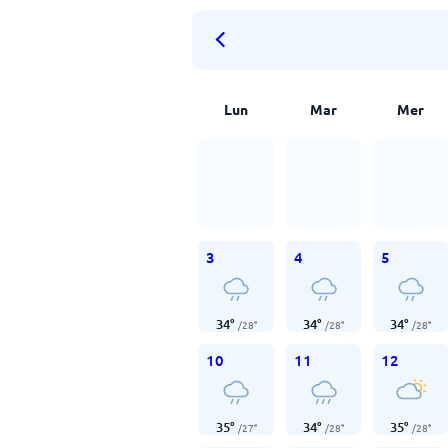
Lun
Mar
Mer
3
4
5
34
°
34
°
34
°
/
28
°
/
28
°
/
28
°
10
11
12
35
°
34
°
35
°
/
27
°
/
28
°
/
28
°