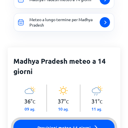
Meteo a lungo termine per Madhya
Pradesh
Madhya Pradesh meteo a 14
giorni
36
°
37
°
31
°
C
C
C
09 ag.
10 ag.
11 ag.
Previsioni meteo 14 giorni