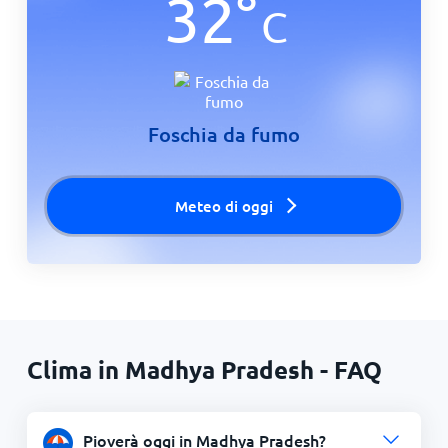
32
°
C
Foschia da fumo
Meteo di oggi
Clima in Madhya Pradesh - FAQ
Pioverà oggi in Madhya Pradesh?