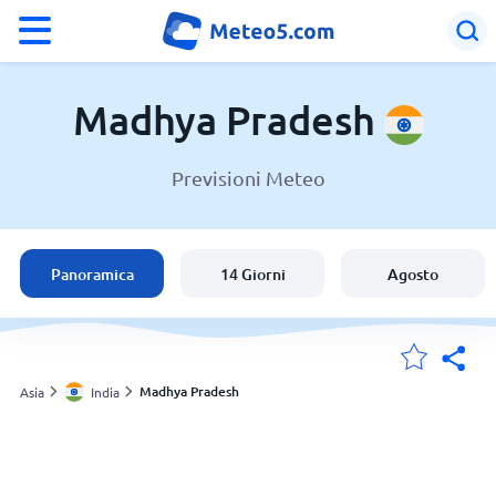
°F
°C
Madhya Pradesh
Previsioni Meteo
Meteo in Madhya Pradesh
India
Panoramica
14 Giorni
Agosto
Italia
Svizzera
Madhya Pradesh
Asia
India
Le mie località