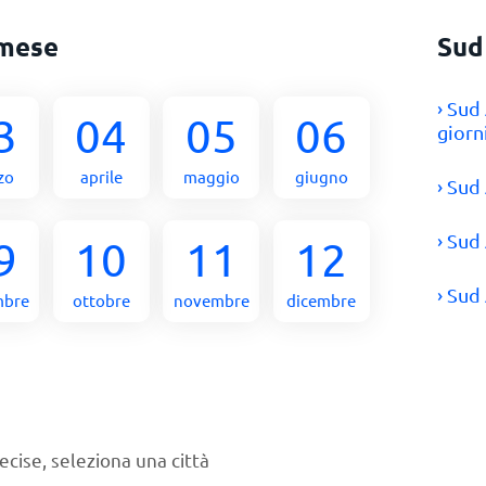
 mese
Sud
› Sud
3
04
05
06
giorn
zo
aprile
maggio
giugno
› Sud
› Sud
9
10
11
12
› Sud
mbre
ottobre
novembre
dicembre
ecise, seleziona una città