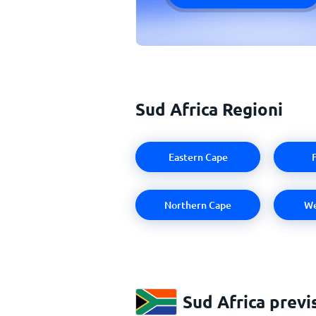
Sud Africa Regioni
Eastern Cape
Northern Cape
We
Sud Africa previ