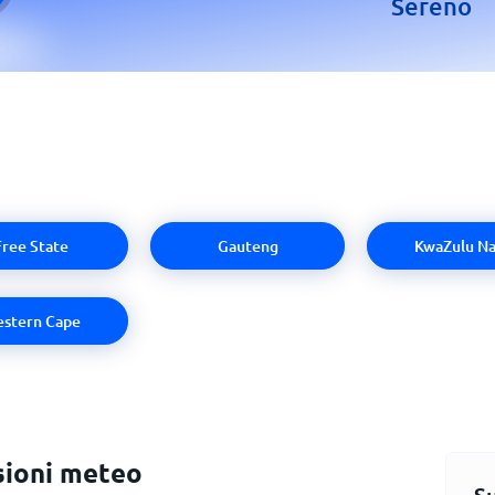
Sereno
Free State
Gauteng
KwaZulu Na
stern Cape
sioni meteo