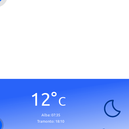
12
°
C
Alba:
07:35
Tramonto:
18:10