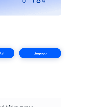
%
tal
Limpopo