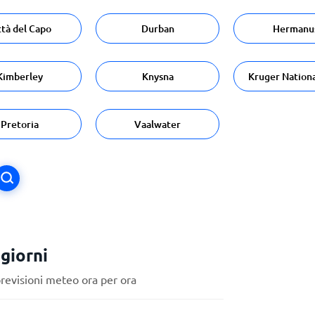
ttà del Capo
Durban
Hermanu
Kimberley
Knysna
Kruger Nationa
Pretoria
Vaalwater
giorni
previsioni meteo ora per ora