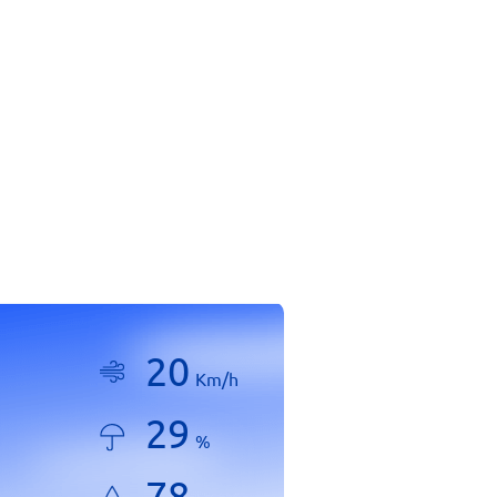
20
Km/h
29
%
78