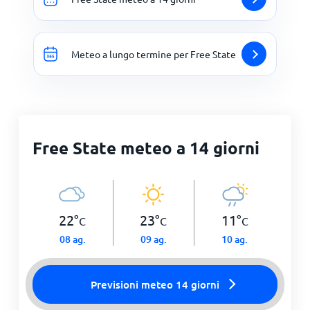
Meteo a lungo termine per Free State
Free State meteo a 14 giorni
22
°
23
°
11
°
C
C
C
08 ag.
09 ag.
10 ag.
Previsioni meteo 14 giorni