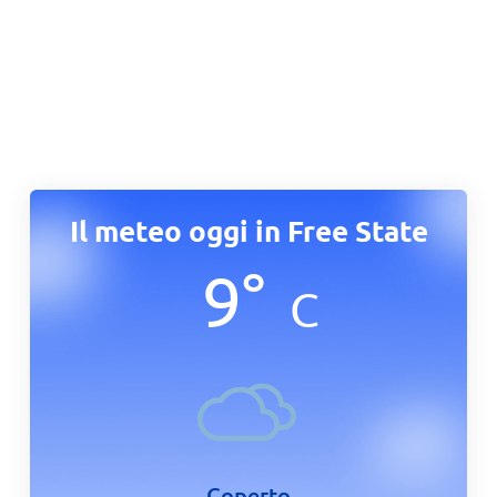
Il meteo oggi in Free State
9
°
C
Coperto