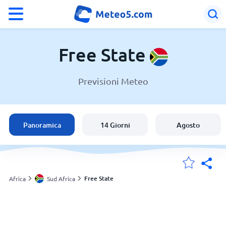
°F
°C
Free State
Previsioni Meteo
Meteo in Free State
Sud Africa
Panoramica
14 Giorni
Agosto
Italia
Svizzera
Free State
Africa
Sud Africa
Le mie località