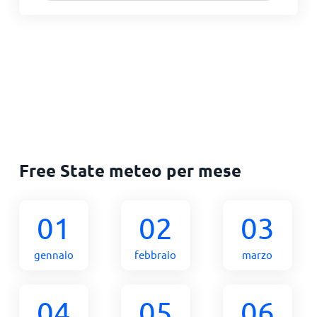
Free State meteo per mese
01
02
03
gennaio
febbraio
marzo
04
05
06