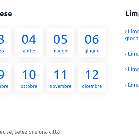
ese
Lim
› Lim
3
04
05
06
giorn
zo
aprile
maggio
giugno
› Li
› Lim
9
10
11
12
› Lim
mbre
ottobre
novembre
dicembre
ecise, seleziona una città