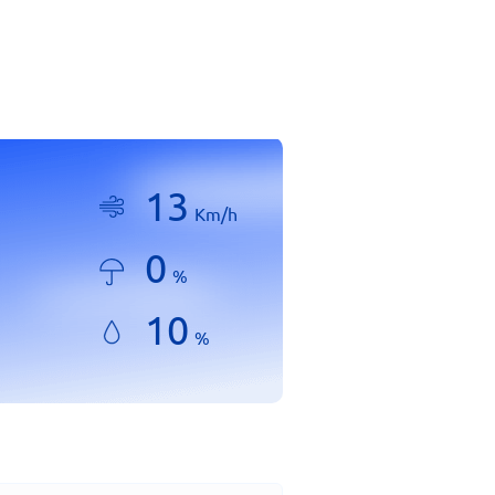
13
Km/h
0
%
10
%