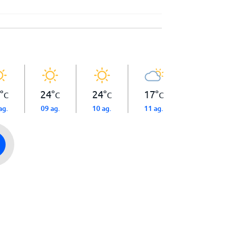
°
24
°
24
°
17
°
C
C
C
C
ag.
09 ag.
10 ag.
11 ag.