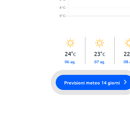
24
°
23
°
22
C
C
06 ag.
07 ag.
08 
Previsioni meteo 14 giorni