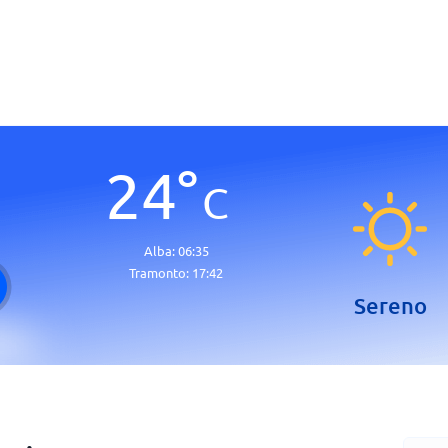
24
°
C
Alba:
06:35
Tramonto:
17:42
Sereno