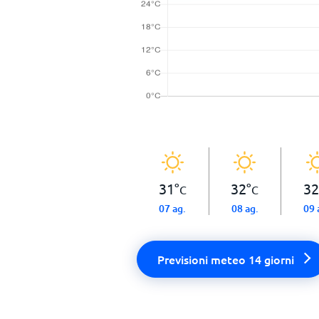
31
°
32
°
32
C
C
07 ag.
08 ag.
09 
Previsioni meteo 14 giorni