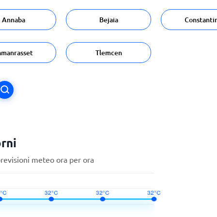
Annaba
Bejaia
Constanti
amanrasset
Tlemcen
rni
previsioni meteo ora per ora