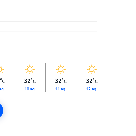
°
32
°
32
°
32
°
C
C
C
C
ag.
10 ag.
11 ag.
12 ag.