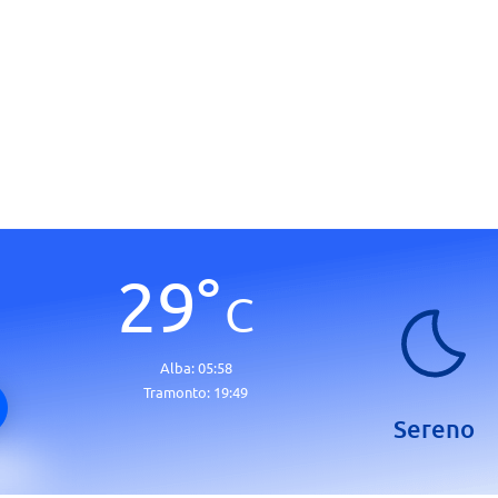
29
°
C
Alba:
05:58
Tramonto:
19:49
Sereno