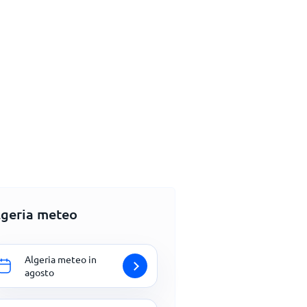
lgeria meteo
Algeria meteo in
agosto