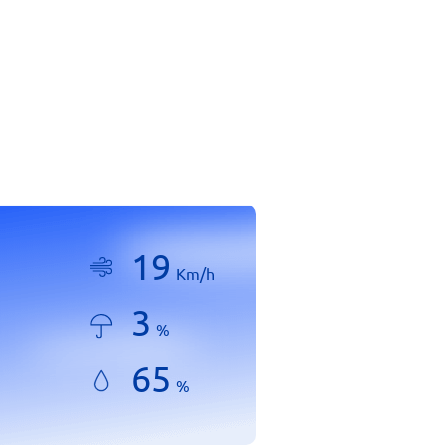
19
Km/h
3
%
65
%