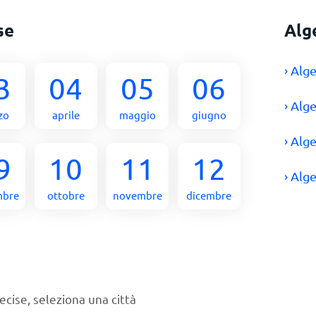
se
Alg
› Alg
3
04
05
06
› Alg
zo
aprile
maggio
giugno
› Alg
9
10
11
12
› Alg
mbre
ottobre
novembre
dicembre
ecise, seleziona una città