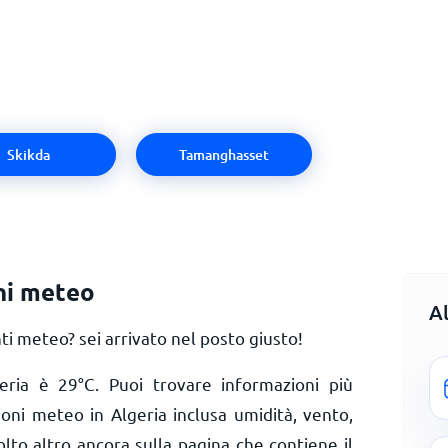
Skikda
Tamanghasset
ni meteo
A
i meteo? sei arrivato nel posto giusto!
geria è
29
°
C
. Puoi trovare informazioni più
ioni meteo in Algeria inclusa umidità, vento,
olto altro ancora sulla pagina che contiene il