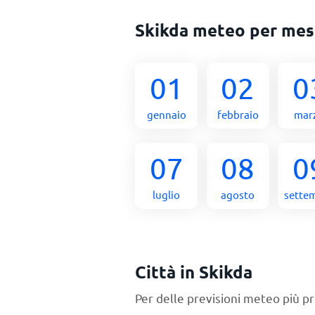
Skikda meteo per me
01
02
0
gennaio
febbraio
mar
07
08
0
luglio
agosto
sette
Città in Skikda
Per delle previsioni meteo più pr