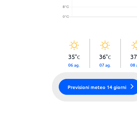
35
°
36
°
37
C
C
06 ag.
07 ag.
08 
Previsioni meteo 14 giorni