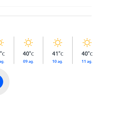
°
40
°
41
°
40
°
C
C
C
C
ag.
09 ag.
10 ag.
11 ag.