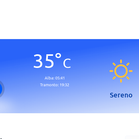
35
°
C
Alba:
05:41
Tramonto:
19:32
Sereno