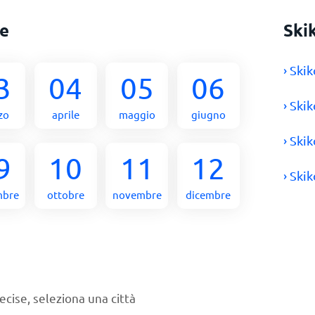
se
Ski
› Ski
3
04
05
06
› Ski
zo
aprile
maggio
giugno
› Ski
9
10
11
12
› Ski
mbre
ottobre
novembre
dicembre
ecise, seleziona una città