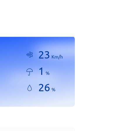
23
Km/h
1
%
26
%