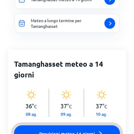
Meteo a lungo termine per
Tamanghasset
Tamanghasset meteo a 14
giorni
36
°
37
°
37
°
C
C
C
08 ag.
09 ag.
10 ag.
Previsioni meteo 14 giorni