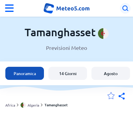
°F
°C
Tamanghasset
Previsioni Meteo
Meteo in Tamanghasset
Algeria
Panoramica
14 Giorni
Agosto
Italia
Svizzera
Tamanghasset
Africa
Algeria
Le mie località