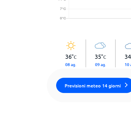
36
°
35
°
34
C
C
08 ag.
09 ag.
10 
Previsioni meteo 14 giorni