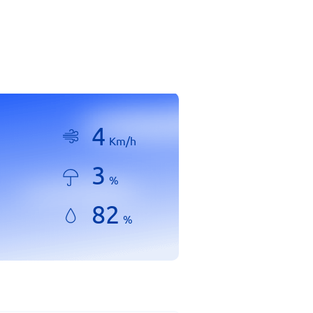
4
Km/h
3
%
82
%