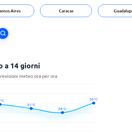
uenos Aires
Caracas
Guadalup
 a 14 giorni
previsioni meteo ora per ora