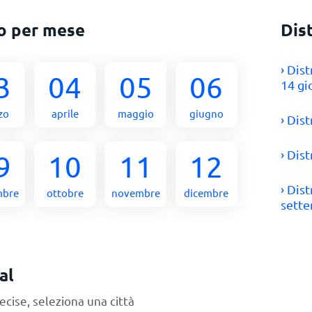
eo per mese
Dis
› Dis
3
04
05
06
14 gi
zo
aprile
maggio
giugno
› Dis
› Dis
9
10
11
12
› Dis
mbre
ottobre
novembre
dicembre
sett
al
ecise, seleziona una città