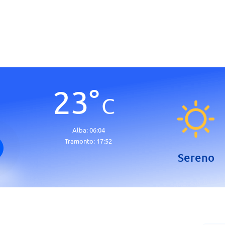
23
°
C
Alba:
06:04
Tramonto:
17:52
Sereno