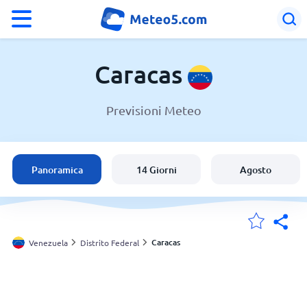
°F
°C
Caracas
Previsioni Meteo
Meteo a Caracas
Venezuela
Panoramica
14 Giorni
Agosto
Italia
Svizzera
Caracas
Venezuela
Distrito Federal
Le mie località