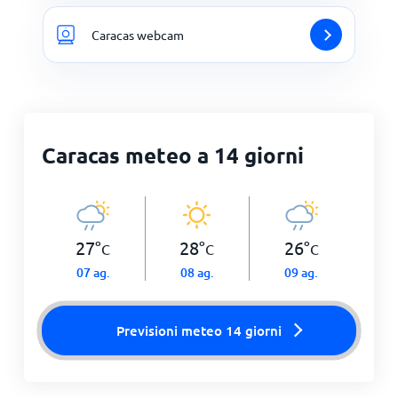
Caracas webcam
Caracas meteo a 14 giorni
27
°
28
°
26
°
C
C
C
07 ag.
08 ag.
09 ag.
Previsioni meteo 14 giorni