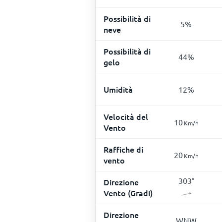
Possibilità di
5
%
neve
Possibilità di
44
%
gelo
Umidità
12
%
Velocità del
10
Km/h
Vento
Raffiche di
20
Km/h
vento
303
°
Direzione
Vento (Gradi)
Direzione
WNW