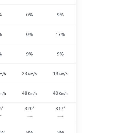
%
0
%
9
%
%
0
%
17
%
%
9
%
9
%
23
19
m/h
Km/h
Km/h
48
40
m/h
Km/h
Km/h
6
°
320
°
317
°
NW
NW
NW