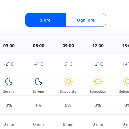
3 ore
Ogni ora
03:00
06:00
09:00
12:00
15:
-2
°
C
-4
°
C
5
°
C
12
°
C
14
Sereno
Sereno
Soleggiato
Soleggiato
Soleg
0
%
1
%
0
%
0
%
0
0
0
0
0
0
mm
mm
mm
mm