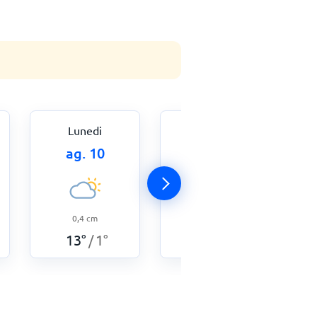
Lunedi
Martedì
ag. 10
ag. 11
0,4
cm
0,7
cm
13
°
1
°
11
°
1
°
/
/