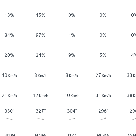
13
%
15
%
0
%
0
%
0
84
%
97
%
1
%
0
%
0
20
%
24
%
9
%
5
%
4
10
8
8
27
33
Km/h
Km/h
Km/h
Km/h
K
21
17
10
31
38
Km/h
Km/h
Km/h
Km/h
K
330
°
327
°
304
°
296
°
29
NNW
NNW
NW
WNW
W