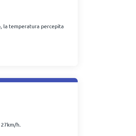
o, la temperatura percepita
i
27
km/h
.