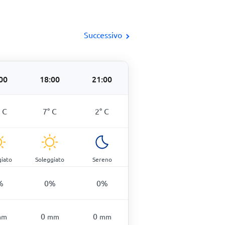
Successivo
00
18:00
21:00
°
C
7
°
C
2
°
C
giato
Soleggiato
Sereno
%
0
%
0
%
0
0
mm
mm
mm