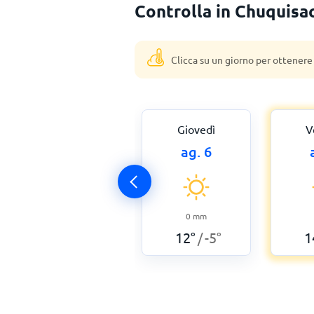
Controlla in Chuquisac
Clicca su un giorno per ottenere
Giovedì
V
ag. 6
0
mm
12
°
-5
°
1
/