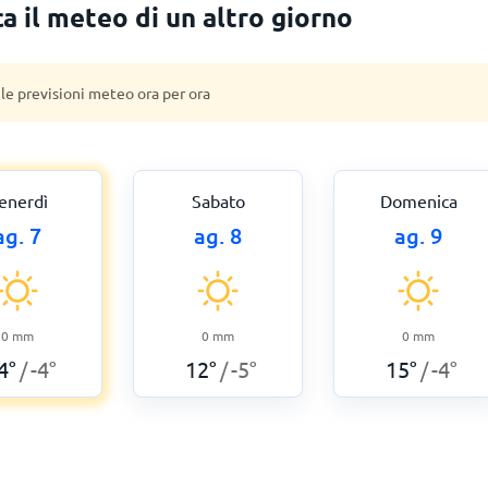
a il meteo di un altro giorno
 le previsioni meteo ora per ora
enerdì
Sabato
Domenica
ag. 7
ag. 8
ag. 9
0
mm
0
mm
0
mm
4
°
-4
°
12
°
-5
°
15
°
-4
°
/
/
/