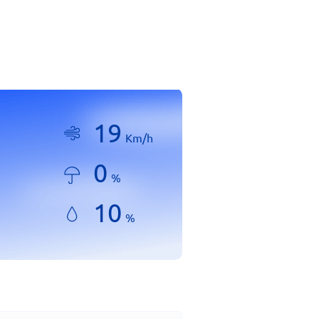
19
Km/h
0
%
10
%