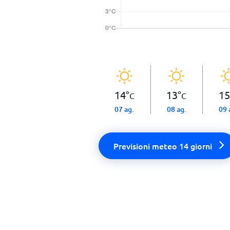
14
°
13
°
15
C
C
07 ag.
08 ag.
09 
Previsioni meteo 14 giorni