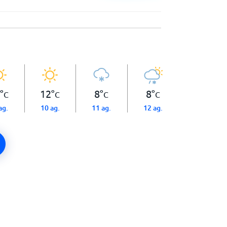
°
12
°
8
°
8
°
C
C
C
C
ag.
10 ag.
11 ag.
12 ag.