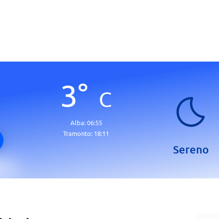
3
°
C
Alba:
06:55
Tramonto:
18:11
Sereno