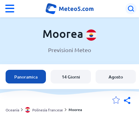
°F
°C
Moorea
Previsioni Meteo
Meteo a Moorea
Polinesia francese
Panoramica
14 Giorni
Agosto
Italia
Svizzera
Moorea
Oceania
Polinesia francese
Le mie località