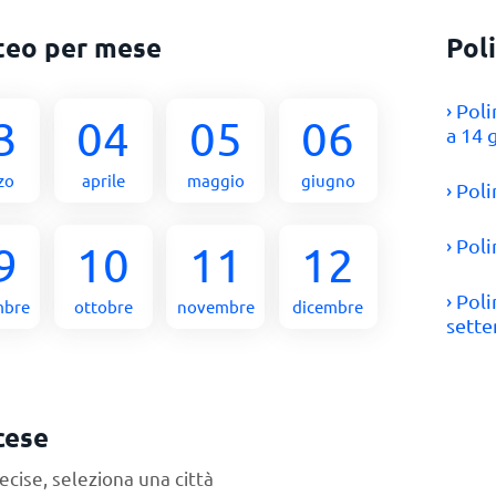
teo per mese
Pol
› Pol
3
04
05
06
a 14 
zo
aprile
maggio
giugno
› Pol
› Pol
9
10
11
12
› Pol
mbre
ottobre
novembre
dicembre
sett
cese
ecise, seleziona una città