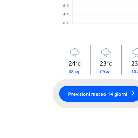
24
°
23
°
23
C
C
08 ag.
09 ag.
10 
Previsioni meteo 14 giorni