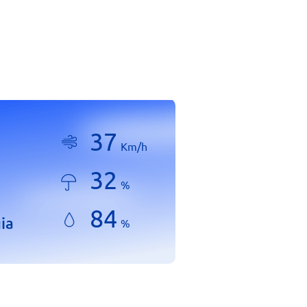
37
Km/h
32
%
84
ia
%