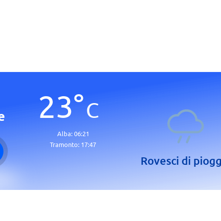
23
°
C
e
Alba:
06:21
Tramonto:
17:47
Rovesci di piogg