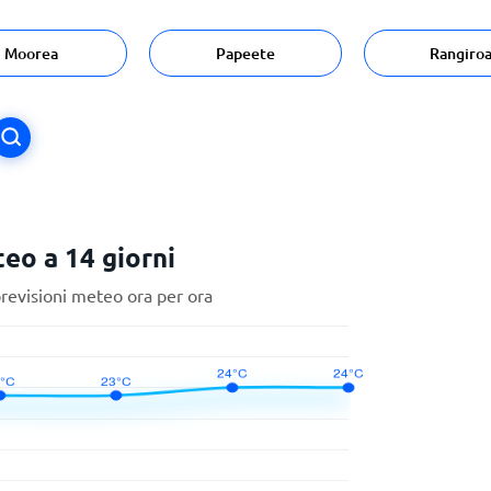
Moorea
Papeete
Rangiro
eo a 14 giorni
previsioni meteo ora per ora