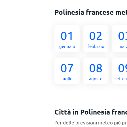
Polinesia francese me
01
02
0
gennaio
febbraio
mar
07
08
0
luglio
agosto
sette
Città in Polinesia fran
Per delle previsioni meteo più pr