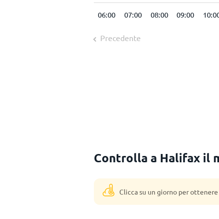
:00
03:00
04:00
05:00
06:00
07:00
08:00
09:00
10:0
Precedente
Controlla a Halifax il
Clicca su un giorno per ottenere