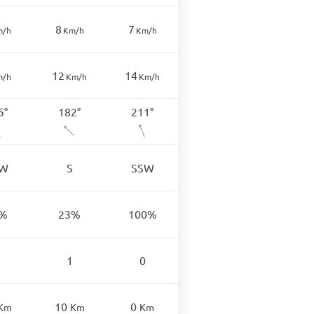
8
7
m/h
Km/h
Km/h
12
14
m/h
Km/h
Km/h
5
°
182
°
211
°
SW
S
SSW
%
23
%
100
%
1
0
10
0
Km
Km
Km