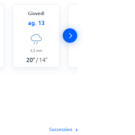
Giovedì
Venerdì
ag. 13
ag. 14
3,5
mm
5,8
mm
20
°
14
°
18
°
14
°
/
/
Successivo