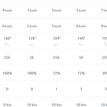
4
1
3
5
7
Km/h
Km/h
Km/h
Km/h
K
6
2
5
6
9
Km/h
Km/h
Km/h
Km/h
K
160
°
128
°
104
°
144
°
19
SSE
SE
ESE
SE
S
100
%
100
%
72
%
73
%
39
0
0
1
3
5
0
10
10
10
10
Km
Km
Km
Km