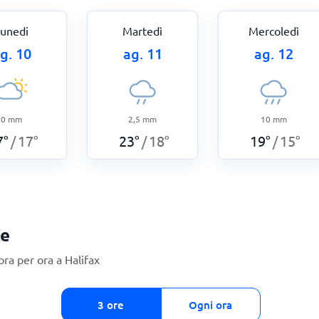
unedi
Martedì
Mercoledì
g. 10
ag. 11
ag. 12
0
mm
2,5
mm
10
mm
7
°
17
°
23
°
18
°
19
°
15
°
/
/
/
ie
ra per ora a Halifax
3 ore
Ogni ora