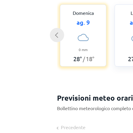
Domenica
L
ag. 9
a
0
mm
28
°
18
°
2
/
Previsioni meteo orar
Bollettino meteorologico completo o
Precedente