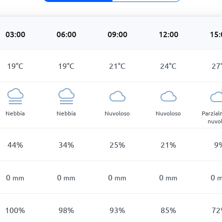
03:00
06:00
09:00
12:00
15:
19
°
C
19
°
C
21
°
C
24
°
C
27
Nebbia
Nebbia
Nuvoloso
Nuvoloso
Parzia
nuvo
44
%
34
%
25
%
21
%
9
0
0
0
0
0
mm
mm
mm
mm
100
%
98
%
93
%
85
%
72