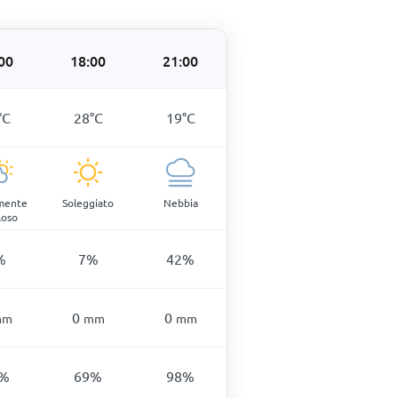
00
18:00
21:00
°
C
28
°
C
19
°
C
lmente
Soleggiato
Nebbia
loso
%
7
%
42
%
0
0
mm
mm
mm
%
69
%
98
%