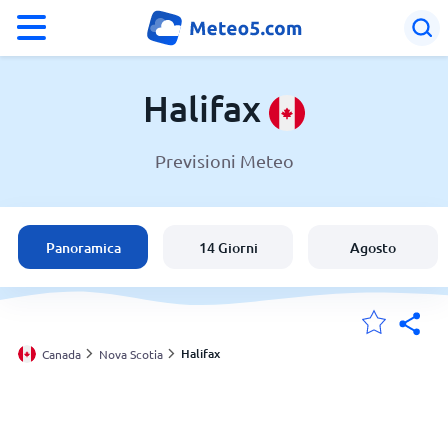
°F
°C
Halifax
Previsioni Meteo
Meteo a Halifax
Canada
Panoramica
14 Giorni
Agosto
Italia
Svizzera
Halifax
Canada
Nova Scotia
Le mie località