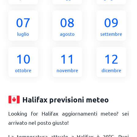
07
08
09
luglio
agosto
settembre
10
11
12
ottobre
novembre
dicembre
Halifax previsioni meteo
Looking for Halifax aggiornamenti meteo? sei
arrivato nel posto giusto!
La temperatura attuale a Halifax è
29
°
C
. Puoi