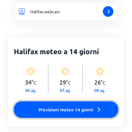
Halifax webcam
Halifax meteo a 14 giorni
34
°
29
°
26
°
C
C
C
06 ag.
07 ag.
08 ag.
Previsioni meteo 14 giorni