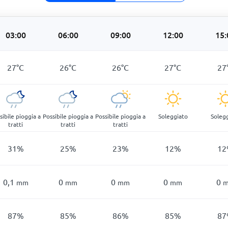
03:00
06:00
09:00
12:00
15:
27
°
C
26
°
C
26
°
C
27
°
C
27
sibile pioggia a
Possibile pioggia a
Possibile pioggia a
Soleggiato
Soleg
tratti
tratti
tratti
31
%
25
%
23
%
12
%
12
0,1
0
0
0
0
mm
mm
mm
mm
87
%
85
%
86
%
85
%
87