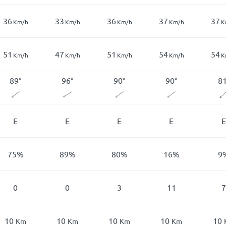
36
33
36
37
37
Km/h
Km/h
Km/h
Km/h
K
51
47
51
54
54
Km/h
Km/h
Km/h
Km/h
K
89
°
96
°
90
°
90
°
8
E
E
E
E
E
75
%
89
%
80
%
16
%
9
0
0
3
11
7
10
10
10
10
10
Km
Km
Km
Km