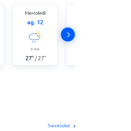
Mercoledì
Giovedì
ag. 12
ag. 13
0
mm
0
mm
27
°
27
°
27
°
27
°
/
/
Successivo