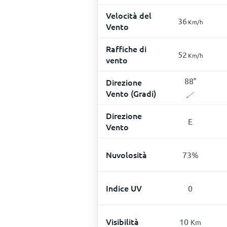
Velocità del
36
Km/h
Vento
Raffiche di
52
Km/h
vento
88
°
Direzione
Vento (Gradi)
Direzione
E
Vento
Nuvolosità
73
%
Indice UV
0
Visibilità
10
Km