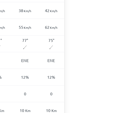
38
42
m/h
Km/h
Km/h
55
62
m/h
Km/h
Km/h
1
°
77
°
75
°
ENE
ENE
%
12
%
12
%
0
0
10
10
Km
Km
Km