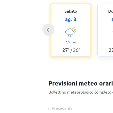
Sabato
Do
ag. 8
0,3
mm
27
°
26
°
2
/
Previsioni meteo orar
Bollettino meteorologico completo o
Precedente