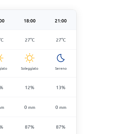
00
18:00
21:00
°
C
27
°
C
27
°
C
giato
Soleggiato
Sereno
%
12
%
13
%
0
0
mm
mm
mm
%
87
%
87
%