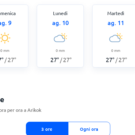
menica
Lunedi
Martedì
ag. 9
ag. 10
ag. 11
0
mm
0
mm
0
mm
7
°
27
°
27
°
27
°
27
°
27
°
/
/
/
ie
ra per ora a Arikok
3 ore
Ogni ora