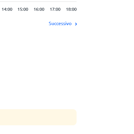
14:00
15:00
16:00
17:00
18:00
19:00
20:00
21:00
2
Successivo