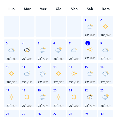
Lun
Mar
Mer
Gio
Ven
Sab
Dom
1
2
28
°
28
°
/
26
°
/
26
°
3
4
5
6
7
9
8
27
°
/
26
°
28
°
27
°
28
°
28
°
28
°
27
°
/
26
°
/
26
°
/
26
°
/
26
°
/
25
°
/
27
°
10
11
12
13
14
15
16
28
°
27
°
27
°
27
°
27
°
27
°
27
°
/
27
°
/
27
°
/
27
°
/
27
°
/
27
°
/
27
°
/
27
°
17
18
19
20
21
22
23
27
°
27
°
28
°
27
°
27
°
28
°
28
°
/
27
°
/
27
°
/
27
°
/
27
°
/
27
°
/
27
°
/
27
°
24
25
26
27
28
29
30