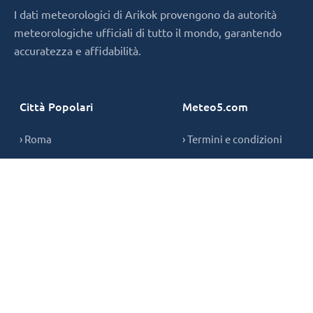
I dati meteorologici di Arikok provengono da autorità
meteorologiche ufficiali di tutto il mondo, garantendo
accuratezza e affidabilità.
Città Popolari
Meteo5.com
› Roma
› Termini e condizioni
› Milano
› Privacy Policy
› Napoli
› Informativa sui cookie
› Contatti
Copyright © 2026,
meteo5.com