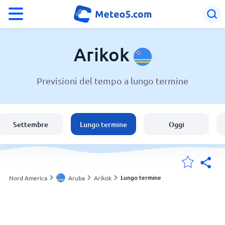
°F
°C
Arikok
Previsioni del tempo a lungo termine
Meteo a Arikok
Aruba
Settembre
Lungo termine
Oggi
Italia
Svizzera
Lungo termine
Nord America
Aruba
Arikok
Le mie località