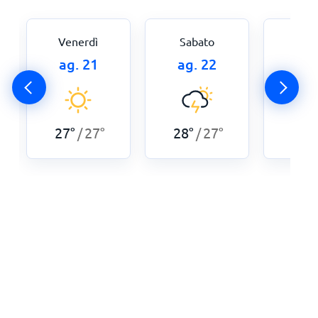
Venerdì
Sabato
Dome
ag. 21
ag. 22
ag.
27
°
27
°
28
°
27
°
28
°
/
/