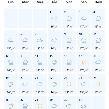
Lun
Mar
Mer
Gio
Ven
Sab
Dom
1
2
3
4
16
°
19
°
17
°
15
°
/
4
°
/
7
°
/
6
°
/
6
°
5
6
7
8
9
10
11
15
°
15
°
18
°
16
°
18
°
17
°
17
°
/
5
°
/
4
°
/
6
°
/
7
°
/
6
°
/
6
°
/
5
°
12
13
14
15
16
17
18
16
°
16
°
16
°
15
°
15
°
17
°
15
°
/
5
°
/
6
°
/
5
°
/
5
°
/
4
°
/
4
°
/
6
°
19
20
21
22
23
24
25
16
°
15
°
15
°
14
°
14
°
13
°
15
°
/
7
°
/
7
°
/
7
°
/
6
°
/
5
°
/
4
°
/
5
°
26
27
28
29
30
31