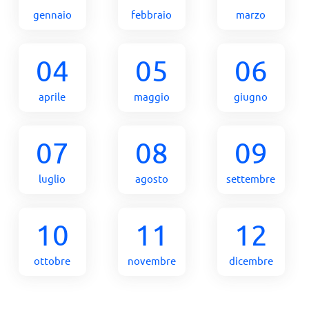
gennaio
febbraio
marzo
04
05
06
aprile
maggio
giugno
07
08
09
luglio
agosto
settembre
10
11
12
ottobre
novembre
dicembre