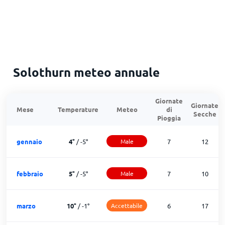
Solothurn meteo annuale
Giornate
Giornate
Mese
Temperature
Meteo
di
Secche
Pioggia
gennaio
4
°
/
-5
°
Male
7
12
febbraio
5
°
/
-5
°
Male
7
10
marzo
10
°
/
-1
°
Accettabile
6
17