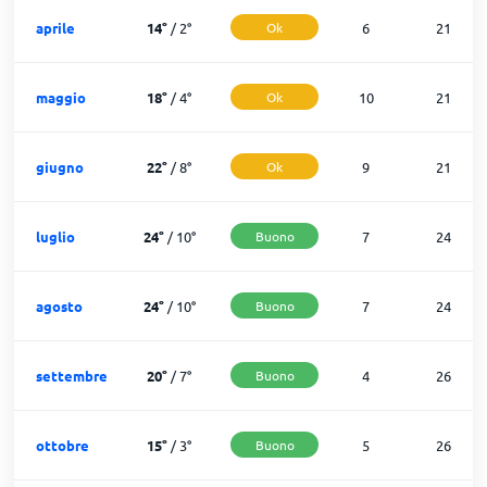
aprile
14
°
/
2
°
Ok
6
21
maggio
18
°
/
4
°
Ok
10
21
giugno
22
°
/
8
°
Ok
9
21
luglio
24
°
/
10
°
Buono
7
24
agosto
24
°
/
10
°
Buono
7
24
settembre
20
°
/
7
°
Buono
4
26
ottobre
15
°
/
3
°
Buono
5
26