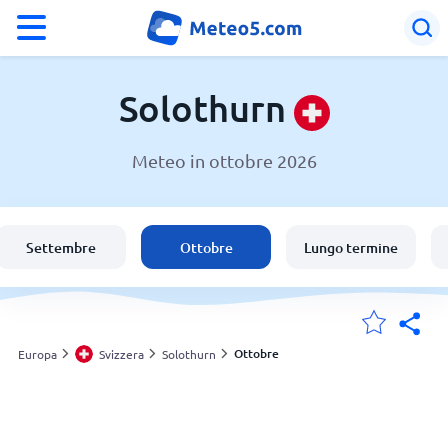
°F
°C
Solothurn
Meteo in ottobre 2026
Meteo a Solothurn
Svizzera
Settembre
Ottobre
Lungo termine
Italia
Le mie località
Ottobre
Europa
Svizzera
Solothurn
Principale