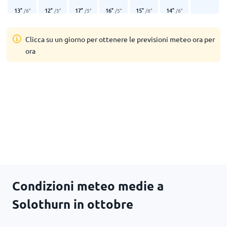
13
°
12
°
17
°
16
°
15
°
14
°
/
6
°
/
5
°
/
5
°
/
5
°
/
6
°
/
6
°
Clicca su un giorno per ottenere le previsioni meteo ora per
ora
Condizioni meteo medie a
Solothurn in ottobre