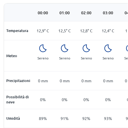
00:00
01:00
02:00
03:00
0
Temperatura
12,9
°
C
12,5
°
C
12,8
°
C
12,4
°
C
1
Meteo
Sereno
Sereno
Sereno
Sereno
Se
Precipitazioni
0
mm
0
mm
0
mm
0
mm
0
Possibilità di
0%
0%
0%
0%
neve
Umidità
89%
91%
92%
93%