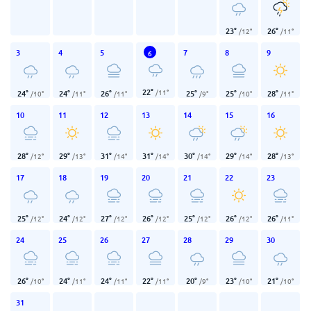
23
°
26
°
/
12
°
/
11
°
3
4
5
7
8
9
6
22
°
/
11
°
24
°
24
°
26
°
25
°
25
°
28
°
/
10
°
/
11
°
/
11
°
/
9
°
/
10
°
/
11
°
10
11
12
13
14
15
16
28
°
29
°
31
°
31
°
30
°
29
°
28
°
/
12
°
/
13
°
/
14
°
/
14
°
/
14
°
/
14
°
/
13
°
17
18
19
20
21
22
23
25
°
24
°
27
°
26
°
25
°
26
°
26
°
/
12
°
/
12
°
/
12
°
/
12
°
/
12
°
/
12
°
/
11
°
24
25
26
27
28
29
30
26
°
24
°
24
°
22
°
20
°
23
°
21
°
/
10
°
/
11
°
/
11
°
/
11
°
/
9
°
/
10
°
/
10
°
31