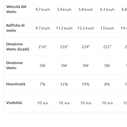
Velocità del
4.7
5.4
5.8
6.1
6.8
Km/h
Km/h
Km/h
Km/h
Vento
Raffiche di
9.7
11.2
12.2
13
14.
Km/h
Km/h
Km/h
Km/h
vento
Direzione
216°
226°
224°
222°
2
Vento (Gradi)
Direzione
SW
SW
SW
SW
Vento
Nuvolosità
7%
12%
19%
8%
Visibilità
10
10
10
10
1
Km
Km
Km
Km