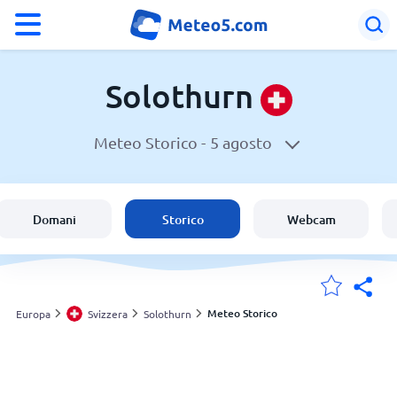
°F
°C
Solothurn
Meteo Storico -
5 agosto
Meteo a Solothurn
Svizzera
Domani
Storico
Webcam
Italia
Le mie località
Meteo Storico
Europa
Svizzera
Solothurn
Principale